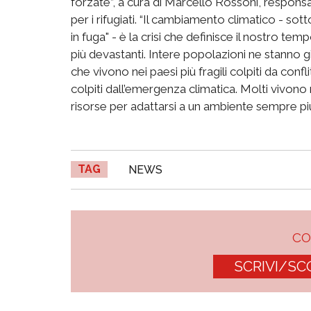
forzate”, a cura di Marcello Rossoni, responsa
per i rifugiati. “Il cambiamento climatico - sot
in fuga" - è la crisi che definisce il nostro t
più devastanti. Intere popolazioni ne stanno 
che vivono nei paesi più fragili colpiti da conflitt
colpiti dall’emergenza climatica. Molti vivono 
risorse per adattarsi a un ambiente sempre più 
TAG
NEWS
C
SCRIVI/SC