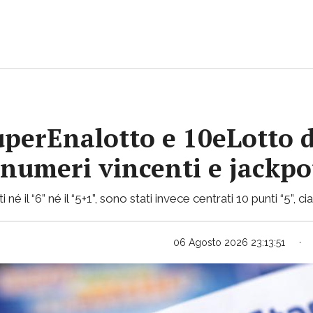
uperEnalotto e 10eLotto d
i numeri vincenti e jackp
 né il “6” né il “5+1”, sono stati invece centrati 10 punti “5”, 
06 Agosto 2026 23:13:51