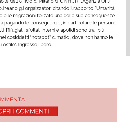
bile dell’Ufficio di Milano di UNHCR, l'Agenzia Onu
tolineano gli orgaizzatori citando il rapporto "Umanità
empo e le migrazioni forzate una delle sue conseguenze
già pagando le conseguenze, in particolare le persone
i. Rifugiati, sfollati interni e apolidi sono tra i più
nei cosiddetti “hotspot” climatici, dove non hanno le
ostile”. Ingresso libero.
OMMENTA
OPRI I COMMENTI