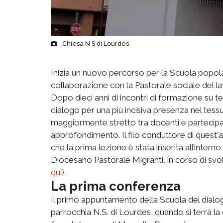
Chiesa N S di Lourdes
Inizia un nuovo percorso per la Scuola popola
collaborazione con la Pastorale sociale del l
Dopo dieci anni di incontri di formazione su temi
dialogo per una più incisiva presenza nel tessu
maggiormente stretto tra docenti e partecipanti
approfondimento. Il filo conduttore di quest'a
che la prima lezione è stata inserita all’interno
Diocesano Pastorale Migranti, in corso di svol
qui).
La prima conferenza
Il primo appuntamento della Scuola del dialog
parrocchia N.S. di Lourdes, quando si terrà la