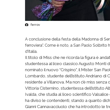
ferrov
A conclusione della festa della Madonna di Serr
ferroviera”. Come è noto, a San Paolo Solbrito
d’Italia.
Il titolo di Miss che ne ricorda la figura è an
studentessa al liceo classico Augusto Monti di
nominato il nuovo “Crispino”, il Mister San Pa
Lombardo, studente dell’istituto Andriano d
residente a Villanova. Ma non c’è miss senza d
Vittoria Cisternino, studentessa dell’istituto A
Ivalda, che studia al liceo scientifico Valsalic
ha diviso le contendenti, stando a quanto dic
Gianni Cannavacciuolo che ha introdotto le tre