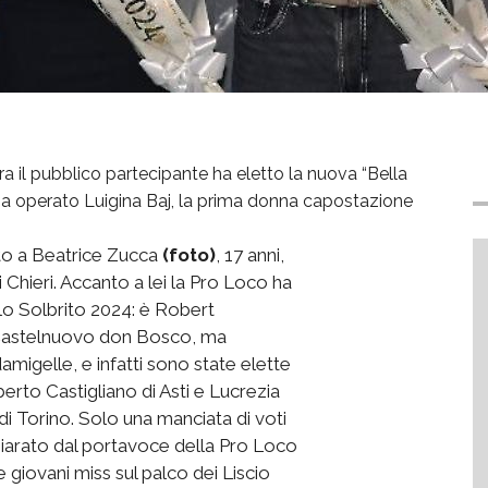
a il pubblico partecipante ha eletto la nuova “Bella
 ha operato Luigina Baj, la prima donna capostazione
dato a Beatrice Zucca
(foto)
, 17 anni,
 Chieri. Accanto a lei la Pro Loco ha
olo Solbrito 2024: è Robert
i Castelnuovo don Bosco, ma
amigelle, e infatti sono state elette
lberto Castigliano di Asti e Lucrezia
e di Torino. Solo una manciata di voti
hiarato dal portavoce della Pro Loco
 giovani miss sul palco dei Liscio