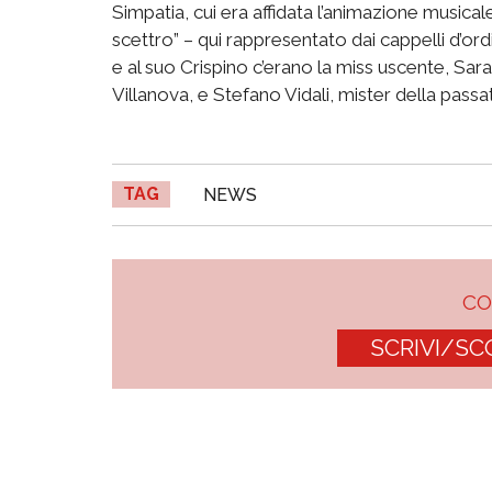
Simpatia, cui era affidata l’animazione musical
scettro” – qui rappresentato dai cappelli d’ord
e al suo Crispino c’erano la miss uscente, Sar
Villanova, e Stefano Vidali, mister della passa
TAG
NEWS
C
SCRIVI/SC