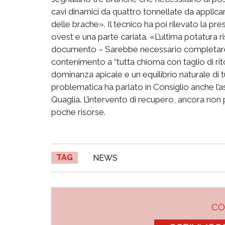
cavi dinamici da quattro tonnellate da applic
delle brache». Il tecnico ha poi rilevato la pres
ovest e una parte cariata. «L’ultima potatura risa
documento – Sarebbe necessario completare
contenimento a “tutta chioma con taglio di ri
dominanza apicale e un equilibrio naturale di tu
problematica ha parlato in Consiglio anche l’
Quaglia. L’intervento di recupero, ancora n
poche risorse.
TAG
NEWS
C