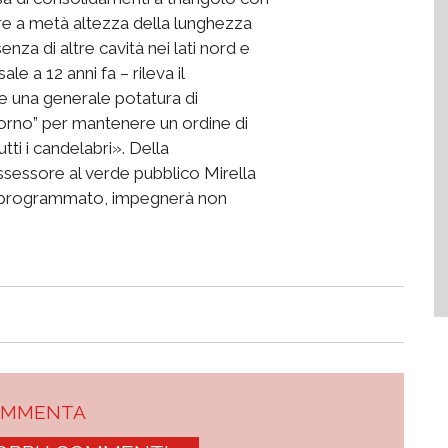
are a metà altezza della lunghezza
enza di altre cavità nei lati nord e
le a 12 anni fa – rileva il
 una generale potatura di
torno” per mantenere un ordine di
tti i candelabri». Della
assessore al verde pubblico Mirella
on programmato, impegnerà non
OMMENTA