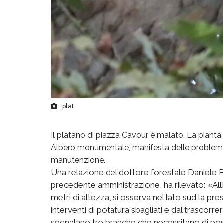
plat
Il platano di piazza Cavour è malato. La pianta
Albero monumentale, manifesta delle problemat
manutenzione.
Una relazione del dottore forestale Daniele 
precedente amministrazione, ha rilevato: «All’i
metri di altezza, si osserva nel lato sud la pr
interventi di potatura sbagliati e dal trascorre
segnalano tre branche che necessitano di pos