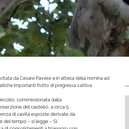
 citata da Cesare Pavese e in attesa della nomina ad
iche importanti frutto di pregressa cattiva
Pecollo, commissionata dalla
nserzione del castello, a circa 5
esenza di cavità esposte derivate da
re del tempo – si legge – Si
a di consolidamenti a triangolo con