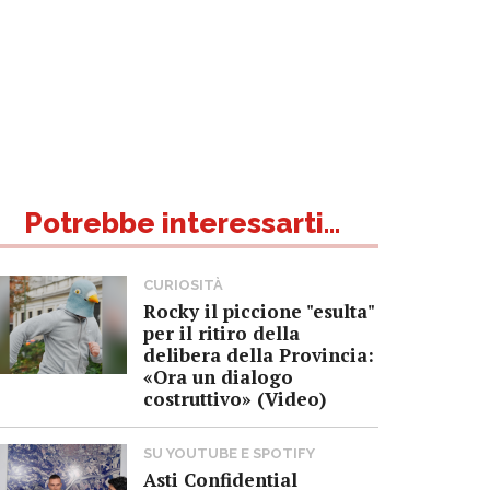
Potrebbe interessarti...
CURIOSITÀ
Rocky il piccione "esulta"
per il ritiro della
delibera della Provincia:
«Ora un dialogo
costruttivo» (Video)
SU YOUTUBE E SPOTIFY
Asti Confidential