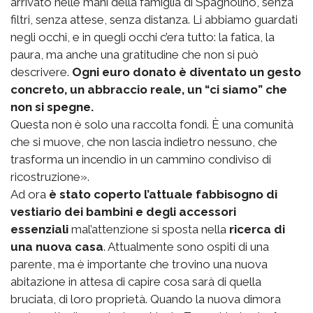
arrivato nelle mani della famiglia di Spagnolino, senza
filtri, senza attese, senza distanza. Li abbiamo guardati
negli occhi, e in quegli occhi c’era tutto: la fatica, la
paura, ma anche una gratitudine che non si può
descrivere.
Ogni euro donato è diventato un gesto
concreto, un abbraccio reale, un “ci siamo” che
non si spegne.
Questa non è solo una raccolta fondi. È una comunità
che si muove, che non lascia indietro nessuno, che
trasforma un incendio in un cammino condiviso di
ricostruzione».
Ad ora
è stato coperto l’attuale fabbisogno di
vestiario dei bambini e degli accessori
essenziali
mal’attenzione si sposta nella
ricerca di
una nuova casa
. Attualmente sono ospiti di una
parente, ma è importante che trovino una nuova
abitazione in attesa di capire cosa sarà di quella
bruciata, di loro proprietà. Quando la nuova dimora