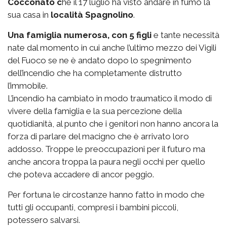
Cocconato c
he il 17 luglio ha visto andare in fumo la
sua casa in
località Spagnolino
.
Una famiglia numerosa, con 5 figli
e tante necessità
nate dal momento in cui anche l’ultimo mezzo dei Vigili
del Fuoco se ne è andato dopo lo spegnimento
dell’incendio che ha completamente distrutto
l’immobile.
L’incendio ha cambiato in modo traumatico il modo di
vivere della famiglia e la sua percezione della
quotidianità, al punto che i genitori non hanno ancora la
forza di parlare del macigno che è arrivato loro
addosso. Troppe le preoccupazioni per il futuro ma
anche ancora troppa la paura negli occhi per quello
che poteva accadere di ancor peggio.
Per fortuna le circostanze hanno fatto in modo che
tutti gli occupanti, compresi i bambini piccoli,
potessero salvarsi.