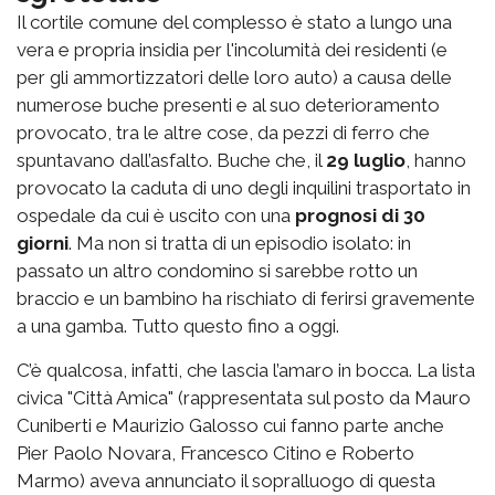
Il cortile comune del complesso è stato a lungo una
vera e propria insidia per l'incolumità dei residenti (e
per gli ammortizzatori delle loro auto) a causa delle
numerose buche presenti e al suo deterioramento
provocato, tra le altre cose, da pezzi di ferro che
spuntavano dall’asfalto. Buche che, il
29 luglio
, hanno
provocato la caduta di uno degli inquilini trasportato in
ospedale da cui è uscito con una
prognosi di 30
giorni
. Ma non si tratta di un episodio isolato: in
passato un altro condomino si sarebbe rotto un
braccio e un bambino ha rischiato di ferirsi gravemente
a una gamba. Tutto questo fino a oggi.
C’è qualcosa, infatti, che lascia l’amaro in bocca. La lista
civica "Città Amica" (rappresentata sul posto da Mauro
Cuniberti e Maurizio Galosso cui fanno parte anche
Pier Paolo Novara, Francesco Citino e Roberto
Marmo) aveva annunciato il sopralluogo di questa