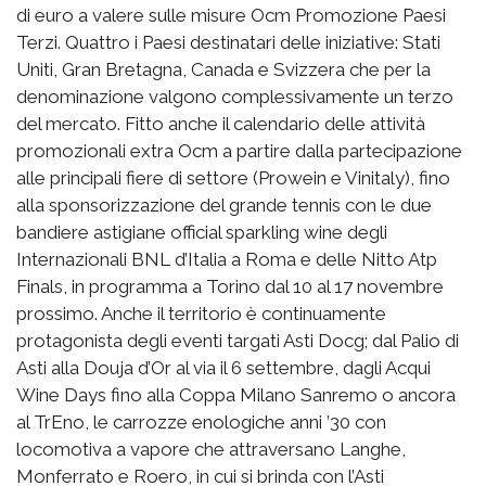
di euro a valere sulle misure Ocm Promozione Paesi
Terzi. Quattro i Paesi destinatari delle iniziative: Stati
Uniti, Gran Bretagna, Canada e Svizzera che per la
denominazione valgono complessivamente un terzo
del mercato. Fitto anche il calendario delle attività
promozionali extra Ocm a partire dalla partecipazione
alle principali fiere di settore (Prowein e Vinitaly), fino
alla sponsorizzazione del grande tennis con le due
bandiere astigiane official sparkling wine degli
Internazionali BNL d’Italia a Roma e delle Nitto Atp
Finals, in programma a Torino dal 10 al 17 novembre
prossimo. Anche il territorio è continuamente
protagonista degli eventi targati Asti Docg; dal Palio di
Asti alla Douja d’Or al via il 6 settembre, dagli Acqui
Wine Days fino alla Coppa Milano Sanremo o ancora
al TrEno, le carrozze enologiche anni ’30 con
locomotiva a vapore che attraversano Langhe,
Monferrato e Roero, in cui si brinda con l’Asti