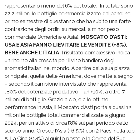
rappresentano meno del 6% del totale. In totale sono
22,2 milioni le bottiglie commercializzate dal panel nel
primo semestre di quest’anno che ha subito una forte
contrazione degli ordini su mercati a minor peso
commerciale (Americhe e Asia).
MOSCATO D’ASTI:
USA E ASIA FANNO LIEVITARE LE VENDITE (+8%).
BENE ANCHE L’ITALIA
Il risultato complessivo indica
un ritorno alla crescita per il vino bandiera degli
aromatici italiani nel mondo. A partire dalla sua piazza
principale, quelle delle Americhe, dove mette a segno
– secondo il campione intervistato che rappresenta
l’80% del potenziale produttivo – un +10%, a oltre 7
milioni di bottiglie. Grazie a ciò, e alle ottime
performance in Asia, il Moscato d’Asti porta a quasi 12
milioni le bottiglie totali commercializzate a giugno
2024, per un attivo di circa l’8% sul pari periodo dello
scorso anno. Cresce l’Asia (+6,5%) con 2 Paesi nella top
5. La Cina (+14%) al quinto posto e la Corea del Sud