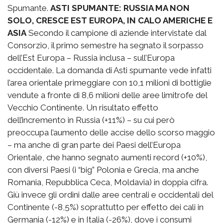
Spumante.
ASTI SPUMANTE: RUSSIA MA NON
SOLO, CRESCE EST EUROPA, IN CALO AMERICHE E
ASIA
Secondo il campione di aziende intervistate dal
Consorzio, il primo semestre ha segnato il sorpasso
dell’Est Europa – Russia inclusa – sull’Europa
occidentale. La domanda di Asti spumante vede infatti
l’area orientale primeggiare con 10,1 milioni di bottiglie
vendute a fronte di 8,6 milioni delle aree limitrofe del
Vecchio Continente. Un risultato effetto
dell’incremento in Russia (+11%) – su cui però
preoccupa l’aumento delle accise dello scorso maggio
– ma anche di gran parte dei Paesi dell’Europa
Orientale, che hanno segnato aumenti record (+10%),
con diversi Paesi (i “big” Polonia e Grecia, ma anche
Romania, Repubblica Ceca, Moldavia) in doppia cifra.
Giù invece gli ordini dalle aree centrali e occidentali del
Continente (-8,5%) soprattutto per effetto dei cali in
Germania (-12%) e in Italia (-26%), dove i consumi