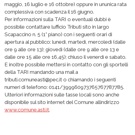
maggio, 16 luglio e 16 ottobre) oppure in ununica rata
complessiva con scadenza il 16 giugno.
Per informazioni sulla TARI o eventuali dubbi è
possibile contattare lufficio Tributi sito in largo
Scapaccino n. 5 (1° piano) con i seguenti orari di
apertura al pubblico: lunedì, martedì, mercoledì (dalle
ore 9 alle ore 13); giovedì (dalle ore 9 alle ore 13 e
dalle ore 15 alle ore 16,45); chiuso il venerdì e sabato.
E inoltre possibile mettersi in contatto con gli sportelli
della TARI mandando una mail a
tributi.comuneasti@pec.it o chiamando i seguenti
numeri di telefono: 0141/399960973765767787785.
Ulteriori informazioni sulle tasse locali sono anche
disponibile sul sito internet del Comune allindirizzo
www.comune.asti.it
.