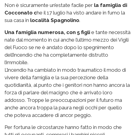
Non è sicuramente un’estate facile per
la famiglia di
Cocconato c
he il 17 luglio ha visto andare in fumo la
sua casa in
località Spagnolino
.
Una famiglia numerosa, con 5 figli
e tante necessità
nate dal momento in cui anche l’ultimo mezzo dei Vigili
del Fuoco se ne è andato dopo lo spegnimento
dell’incendio che ha completamente distrutto
l’immobile.
L’incendio ha cambiato in modo traumatico il modo di
vivere della famiglia e la sua percezione della
quotidianità, al punto che i genitori non hanno ancora la
forza di parlare del macigno che è arrivato loro
addosso. Troppe le preoccupazioni per il futuro ma
anche ancora troppa la paura negli occhi per quello
che poteva accadere di ancor peggio.
Per fortuna le circostanze hanno fatto in modo che
tutti gli occupanti, compresi i bambini piccoli,