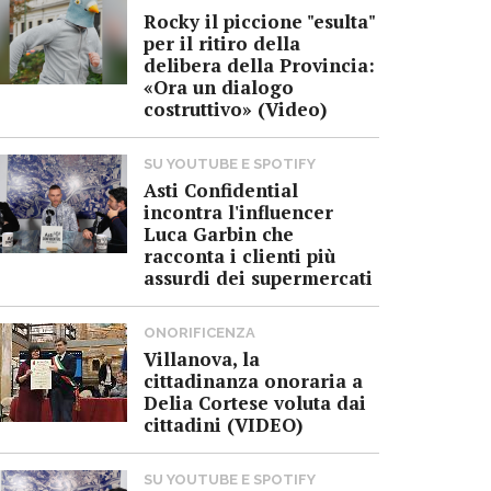
Rocky il piccione "esulta"
per il ritiro della
delibera della Provincia:
«Ora un dialogo
costruttivo» (Video)
SU YOUTUBE E SPOTIFY
Asti Confidential
incontra l'influencer
Luca Garbin che
racconta i clienti più
assurdi dei supermercati
ONORIFICENZA
Villanova, la
cittadinanza onoraria a
Delia Cortese voluta dai
cittadini (VIDEO)
SU YOUTUBE E SPOTIFY