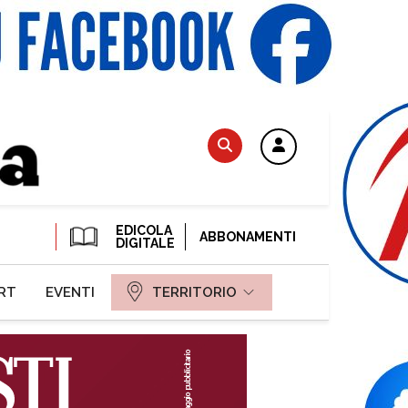
EDICOLA
ABBONAMENTI
DIGITALE
RT
EVENTI
TERRITORIO