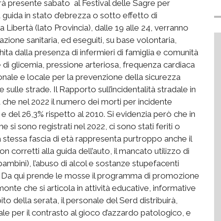
sarà presente sabato al Festival delle Sagre per
lla guida in stato d’ebrezza o sotto effetto di
Libertà (lato Provincia), dalle 19 alle 24, verranno
ucazione sanitaria, ed eseguiti, su base volontaria,
hita dalla presenza di infermieri di famiglia e comunità
 di glicemia, pressione arteriosa, frequenza cardiaca
gionale e locale per la prevenzione della sicurezza
 sulle strade. Il Rapporto sull’incidentalità stradale in
che nel 2022 il numero dei morti per incidente
 e del 26,3% rispetto al 2010. Si evidenzia però che in
e si sono registrati nel 2022, ci sono stati feriti o
ta stessa fascia di età rappresenta purtroppo anche il
 corretti alla guida dell’auto, il mancato utilizzo di
r bambini), l’abuso di alcol e sostanze stupefacenti
ti. Da qui prende le mosse il programma di promozione
nte che si articola in attività educative, informative
to della serata, il personale del Serd distribuirà,
nale per il contrasto al gioco d’azzardo patologico, e