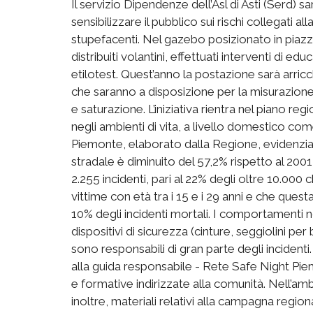
Il servizio Dipendenze dell’Asl di Asti (Serd) 
sensibilizzare il pubblico sui rischi collegati a
stupefacenti. Nel gazebo posizionato in piazza 
distribuiti volantini, effettuati interventi di ed
etilotest. Quest’anno la postazione sarà arricc
che saranno a disposizione per la misurazione
e saturazione. L’iniziativa rientra nel piano re
negli ambienti di vita, a livello domestico come
Piemonte, elaborato dalla Regione, evidenzia 
stradale è diminuito del 57,2% rispetto al 2001
2.255 incidenti, pari al 22% degli oltre 10.000 ch
vittime con età tra i 15 e i 29 anni e che ques
10% degli incidenti mortali. I comportamenti non
dispositivi di sicurezza (cinture, seggiolini pe
sono responsabili di gran parte degli inciden
alla guida responsabile - Rete Safe Night Piemo
e formative indirizzate alla comunità. Nell’ambi
inoltre, materiali relativi alla campagna regio