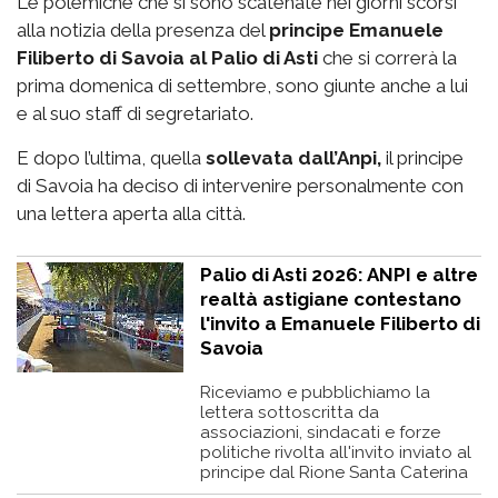
Le polemiche che si sono scatenate nei giorni scorsi
alla notizia della presenza del
principe Emanuele
Filiberto di Savoia al Palio di Asti
che si correrà la
prima domenica di settembre, sono giunte anche a lui
e al suo staff di segretariato.
E dopo l’ultima, quella
sollevata dall’Anpi,
il principe
di Savoia ha deciso di intervenire personalmente con
una lettera aperta alla città.
Palio di Asti 2026: ANPI e altre
realtà astigiane contestano
l'invito a Emanuele Filiberto di
Savoia
Riceviamo e pubblichiamo la
lettera sottoscritta da
associazioni, sindacati e forze
politiche rivolta all'invito inviato al
principe dal Rione Santa Caterina