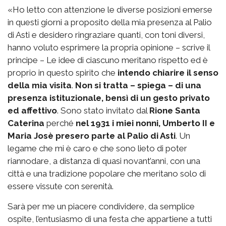
«Ho letto con attenzione le diverse posizioni emerse
in questi giorni a proposito della mia presenza al Palio
di Asti e desidero ringraziare quanti, con toni diversi,
hanno voluto esprimere la propria opinione – scrive il
principe – Le idee di ciascuno meritano rispetto ed è
proprio in questo spirito che
intendo chiarire il senso
della mia visita
.
Non si tratta – spiega – di una
presenza istituzionale, bensì di un gesto privato
ed affettivo
. Sono stato invitato dal
Rione Santa
Caterina
perché
nel 1931 i miei nonni, Umberto II e
Maria Josè presero parte al Palio di Asti
. Un
legame che mi è caro e che sono lieto di poter
riannodare, a distanza di quasi novant’anni, con una
città e una tradizione popolare che meritano solo di
essere vissute con serenità.
Sarà per me un piacere condividere, da semplice
ospite, l’entusiasmo di una festa che appartiene a tutti