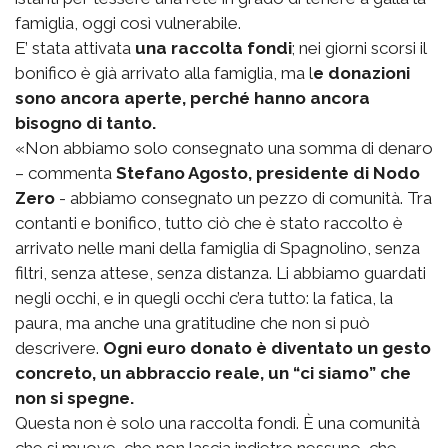
famiglia, oggi così vulnerabile.
E’ stata attivata
una raccolta fondi
; nei giorni scorsi il
bonifico è già arrivato alla famiglia, ma l
e donazioni
sono ancora aperte, perché hanno ancora
bisogno di tanto.
«Non abbiamo solo consegnato una somma di denaro
– commenta
Stefano Agosto, presidente di Nodo
Zero
- abbiamo consegnato un pezzo di comunità. Tra
contanti e bonifico, tutto ciò che è stato raccolto è
arrivato nelle mani della famiglia di Spagnolino, senza
filtri, senza attese, senza distanza. Li abbiamo guardati
negli occhi, e in quegli occhi c’era tutto: la fatica, la
paura, ma anche una gratitudine che non si può
descrivere.
Ogni euro donato è diventato un gesto
concreto, un abbraccio reale, un “ci siamo” che
non si spegne.
Questa non è solo una raccolta fondi. È una comunità
che si muove, che non lascia indietro nessuno, che