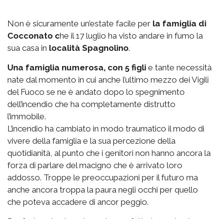
Non è sicuramente un’estate facile per
la famiglia di
Cocconato c
he il 17 luglio ha visto andare in fumo la
sua casa in
località Spagnolino
.
Una famiglia numerosa, con 5 figli
e tante necessità
nate dal momento in cui anche l’ultimo mezzo dei Vigili
del Fuoco se ne è andato dopo lo spegnimento
dell’incendio che ha completamente distrutto
l’immobile.
L’incendio ha cambiato in modo traumatico il modo di
vivere della famiglia e la sua percezione della
quotidianità, al punto che i genitori non hanno ancora la
forza di parlare del macigno che è arrivato loro
addosso. Troppe le preoccupazioni per il futuro ma
anche ancora troppa la paura negli occhi per quello
che poteva accadere di ancor peggio.