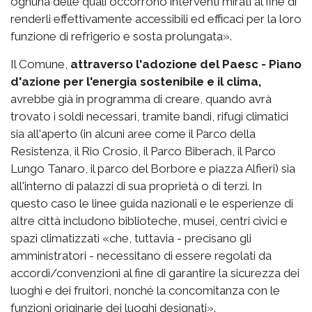
ognuna delle quali occorrono interventi mirati al fine di
renderli effettivamente accessibili ed efficaci per la loro
funzione di refrigerio e sosta prolungata».
Il Comune,
attraverso l'adozione del Paesc - Piano
d'azione per l'energia sostenibile e il clima,
avrebbe già in programma di creare, quando avrà
trovato i soldi necessari, tramite bandi, rifugi climatici
sia all'aperto (in alcuni aree come il Parco della
Resistenza, il Rio Crosio, il Parco Biberach, il Parco
Lungo Tanaro, il parco del Borbore e piazza Alfieri) sia
all'interno di palazzi di sua proprietà o di terzi. In
questo caso le linee guida nazionali e le esperienze di
altre città includono biblioteche, musei, centri civici e
spazi climatizzati «che, tuttavia - precisano gli
amministratori - necessitano di essere regolati da
accordi/convenzioni al fine di garantire la sicurezza dei
luoghi e dei fruitori, nonché la concomitanza con le
funzioni originarie dei luoghi designati».