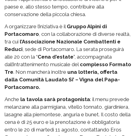
paese e, allo stesso tempo, contribuire alla
conservazione della piccola chiesa.
A organizzare l’iniziativa è il
Gruppo Alpini di
Portacomaro
, con la collaborazione di diverse realtà,
tra cui
l’Associazione Nazionale Combattenti e
Reduci
, sede di Portacomaro. La serata proseguirà
alle 20 con la “
Cena d’estate
”, accompagnata
dall’intrattenimento musicale del
complesso Formato
Tre
. Non mancherà inoltre
una lotteria, offerta
dalla Comunità Laudato Si’ – Vigna del Papa-
Portacomaro.
Anche
la tavola sarà protagonista
: il menu prevede
melanzane alla parmigiana, vitello tonnato, giardiniera,
lasagne alla piemontese, anguria e bunet. Il costo della
cena è di 25 euro e la prenotazione è obbligatoria
entro le 20 di martedì 11 agosto, contattando Eros