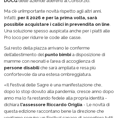
DOCG
delle aziende aderenti al Consorzio.
Ma c’è un’importante novità rispetto agli altri anni.
Infatti,
per il 2026 e per la prima volta, sarà
possibile acquistare i calici in prevendita on line
.
Una soluzione spesso auspicata anche per i piatti alle
Pro loco per ridurre le code alle casse.
Sul resto della piazza arrivano le conferme
dell’allestimento del
punto bimbi
a disposizione di
mamme con neonati e l’area di accoglienza di
persone disabili
che sarà ampliata e resa più
confortevole da una estesa ombreggiatura.
«Il Festival delle Sagre è una manifestazione che,
dopo lo stop dovuto alla pandemia, cresce anno dopo
anno ma lo fa restando fedele alla propria identità -
dichiara
l'assessore Riccardo Origlia
- Le novità di
questa edizione raccontano bene la direzione che
vogliamo seguire: un Festival capace di accogliere tutti,