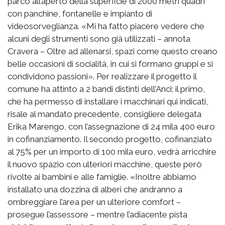
parco all’aperto della superficie di 2000 metri quadri
con panchine, fontanelle e impianto di
videosorveglianza. «Mi ha fatto piacere vedere che
alcuni degli strumenti sono già utilizzati – annota
Cravera – Oltre ad allenarsi, spazi come questo creano
belle occasioni di socialità, in cui si formano gruppi e si
condividono passioni». Per realizzare il progetto il
comune ha attinto a 2 bandi distinti dell’Anci; il primo,
che ha permesso di installare i macchinari qui indicati,
risale al mandato precedente, consigliere delegata
Erika Marengo, con l’assegnazione di 24 mila 400 euro
in cofinanziamento. Il secondo progetto, cofinanziato
al 75% per un importo di 100 mila euro, vedrà arricchire
il nuovo spazio con ulteriori macchine, queste però
rivolte ai bambini e alle famiglie. «Inoltre abbiamo
installato una dozzina di alberi che andranno a
ombreggiare l’area per un ulteriore comfort –
prosegue l’assessore – mentre l’adiacente pista