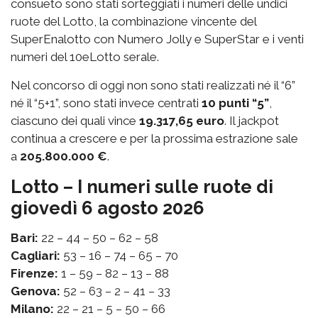
consueto sono stati sorteggiati i numeri delle undici
ruote del Lotto, la combinazione vincente del
SuperEnalotto con Numero Jolly e SuperStar e i venti
numeri del 10eLotto serale.
Nel concorso di oggi non sono stati realizzati né il “6”
né il “5+1”, sono stati invece centrati
10 punti “5”
,
ciascuno dei quali vince
19.317,65 euro
. Il jackpot
continua a crescere e per la prossima estrazione sale
a
205.800.000 €
.
Lotto – I numeri sulle ruote di
giovedì 6 agosto 2026
Bari:
22 – 44 – 50 – 62 – 58
Cagliari:
53 – 16 – 74 – 65 – 70
Firenze:
1 – 59 – 82 – 13 – 88
Genova:
52 – 63 – 2 – 41 – 33
Milano:
22 – 21 – 5 – 50 – 66