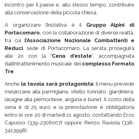
incontro per il paese e, allo stesso tempo, contribuire
alla conservazione della piccola chiesa.
A organizzare l’iniziativa è il
Gruppo Alpini di
Portacomaro
, con la collaborazione di diverse realtà,
tra cui
l’Associazione Nazionale Combattenti e
Reduci
, sede di Portacomaro. La serata proseguirà
alle 20 con la “
Cena d’estate
”, accompagnata
dall’intrattenimento musicale del
complesso Formato
Tre
.
Anche
la tavola sarà protagonista
: il menu prevede
melanzane alla parmigiana, vitello tonnato, giardiniera,
lasagne alla piemontese, anguria e bunet. Il costo della
cena è di 25 euro e la prenotazione è obbligatoria
entro le ore 20 di martedì 11 agosto, contattando Eros
Capusso (339-2306007) oppure Renzo Raviola (338-
3413998).