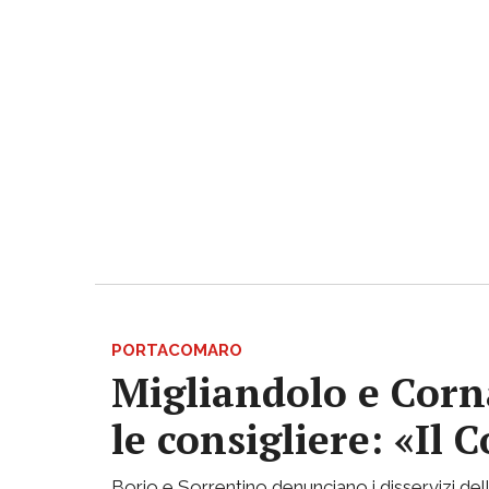
PORTACOMARO
Migliandolo e Corn
le consigliere: «Il
Borio e Sorrentino denunciano i disservizi de