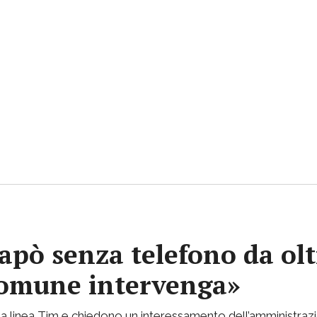
apò senza telefono da olt
 Comune intervenga»
lla linea Tim e chiedono un interessamento dell’amministraz