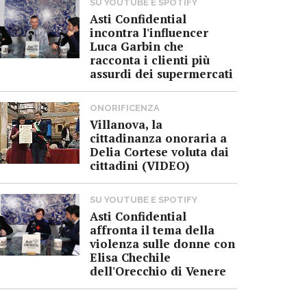
SU YOUTUBE E SPOTIFY
Asti Confidential
incontra l'influencer
Luca Garbin che
racconta i clienti più
assurdi dei supermercati
ONORIFICENZA
Villanova, la
cittadinanza onoraria a
Delia Cortese voluta dai
cittadini (VIDEO)
SU YOUTUBE E SPOTIFY
Asti Confidential
affronta il tema della
violenza sulle donne con
Elisa Chechile
dell'Orecchio di Venere