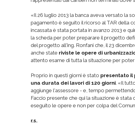
«Il 26 luglio 2013 la banca aveva versato la 
pagamento è seguito il ricorso al TAR della c
incassata è stata portata in avanzo 2013 e qui
la scheda per poter preparare il progetto defin
del progetto all'ing. Ronfani che, il 23 dicemb
anche state
riviste le opere di urbanizzaz
attento esame di tutta la situazione per poter 
Proprio in questi giorni è stato
presentato il
una durata dei lavori di 120 giorni
. «Il tut
aggiunge l'assessore - e, tempo permettendo, l
Faccio presente che qui la situazione è stata
eseguito le opere e non per colpa del Comun
r.s.