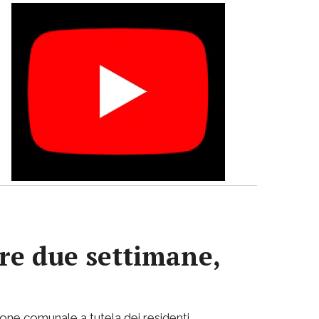
re due settimane,
ione comunale a tutela dei residenti