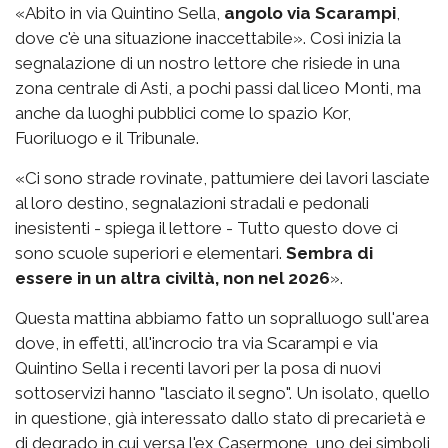
«Abito in via Quintino Sella,
angolo via Scarampi
,
dove c'è una situazione inaccettabile». Così inizia la
segnalazione di un nostro lettore che risiede in una
zona centrale di Asti, a pochi passi dal liceo Monti, ma
anche da luoghi pubblici come lo spazio Kor,
Fuoriluogo e il Tribunale.
«Ci sono strade rovinate, pattumiere dei lavori lasciate
al loro destino, segnalazioni stradali e pedonali
inesistenti - spiega il lettore - Tutto questo dove ci
sono scuole superiori e elementari.
Sembra di
essere in un altra civiltà, non nel 2026
».
Questa mattina abbiamo fatto un sopralluogo sull'area
dove, in effetti, all'incrocio tra via Scarampi e via
Quintino Sella i recenti lavori per la posa di nuovi
sottoservizi hanno "lasciato il segno". Un isolato, quello
in questione, già interessato dallo stato di precarietà e
di degrado in cui versa l'ex Casermone, uno dei simboli