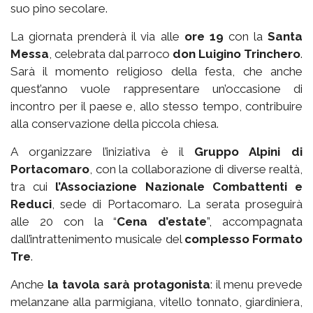
suo pino secolare.
La giornata prenderà il via alle
ore 19
con la
Santa
Messa
, celebrata dal parroco
don Luigino Trinchero
.
Sarà il momento religioso della festa, che anche
quest’anno vuole rappresentare un’occasione di
incontro per il paese e, allo stesso tempo, contribuire
alla conservazione della piccola chiesa.
A organizzare l’iniziativa è il
Gruppo Alpini di
Portacomaro
, con la collaborazione di diverse realtà,
tra cui
l’Associazione Nazionale Combattenti e
Reduci
, sede di Portacomaro. La serata proseguirà
alle 20 con la “
Cena d’estate
”, accompagnata
dall’intrattenimento musicale del
complesso Formato
Tre
.
Anche
la tavola sarà protagonista
: il menu prevede
melanzane alla parmigiana, vitello tonnato, giardiniera,