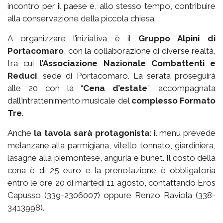
incontro per il paese e, allo stesso tempo, contribuire
alla conservazione della piccola chiesa.
A organizzare l’iniziativa è il
Gruppo Alpini di
Portacomaro
, con la collaborazione di diverse realtà,
tra cui
l’Associazione Nazionale Combattenti e
Reduci
, sede di Portacomaro. La serata proseguirà
alle 20 con la “
Cena d’estate
”, accompagnata
dall’intrattenimento musicale del
complesso Formato
Tre
.
Anche
la tavola sarà protagonista
: il menu prevede
melanzane alla parmigiana, vitello tonnato, giardiniera,
lasagne alla piemontese, anguria e bunet. Il costo della
cena è di 25 euro e la prenotazione è obbligatoria
entro le ore 20 di martedì 11 agosto, contattando Eros
Capusso (339-2306007) oppure Renzo Raviola (338-
3413998).