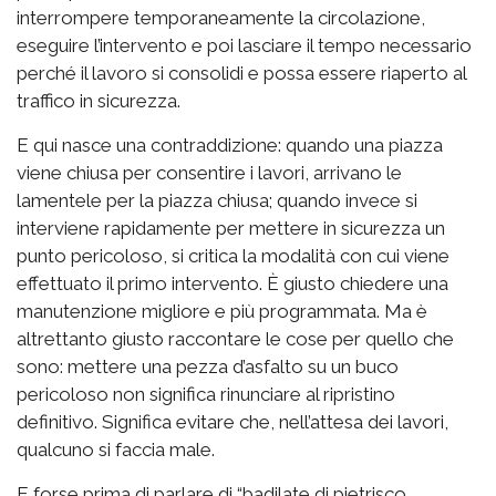
interrompere temporaneamente la circolazione,
eseguire l’intervento e poi lasciare il tempo necessario
perché il lavoro si consolidi e possa essere riaperto al
traffico in sicurezza.
E qui nasce una contraddizione: quando una piazza
viene chiusa per consentire i lavori, arrivano le
lamentele per la piazza chiusa; quando invece si
interviene rapidamente per mettere in sicurezza un
punto pericoloso, si critica la modalità con cui viene
effettuato il primo intervento. È giusto chiedere una
manutenzione migliore e più programmata. Ma è
altrettanto giusto raccontare le cose per quello che
sono: mettere una pezza d’asfalto su un buco
pericoloso non significa rinunciare al ripristino
definitivo. Significa evitare che, nell’attesa dei lavori,
qualcuno si faccia male.
E forse prima di parlare di “badilate di pietrisco