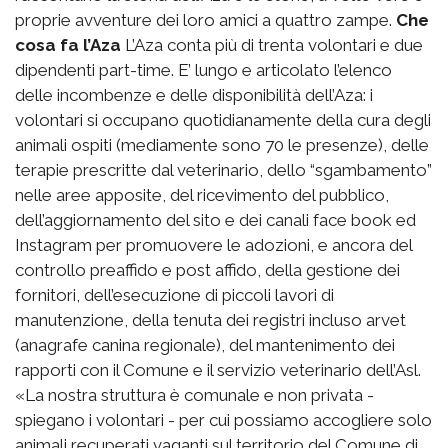
proprie avventure dei loro amici a quattro zampe.
Che
cosa fa l’Aza
L’Aza conta più di trenta volontari e due
dipendenti part-time. E’ lungo e articolato l’elenco
delle incombenze e delle disponibilità dell’Aza: i
volontari si occupano quotidianamente della cura degli
animali ospiti (mediamente sono 70 le presenze), delle
terapie prescritte dal veterinario, dello “sgambamento”
nelle aree apposite, del ricevimento del pubblico,
dell’aggiornamento del sito e dei canali face book ed
Instagram per promuovere le adozioni, e ancora del
controllo preaffido e post affido, della gestione dei
fornitori, dell’esecuzione di piccoli lavori di
manutenzione, della tenuta dei registri incluso arvet
(anagrafe canina regionale), del mantenimento dei
rapporti con il Comune e il servizio veterinario dell’Asl.
«La nostra struttura è comunale e non privata -
spiegano i volontari - per cui possiamo accogliere solo
animali recuperati vaganti sul territorio del Comune di