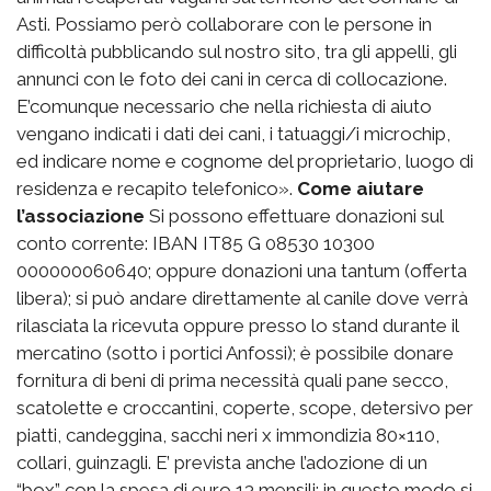
Asti. Possiamo però collaborare con le persone in
difficoltà pubblicando sul nostro sito, tra gli appelli, gli
annunci con le foto dei cani in cerca di collocazione.
E’comunque necessario che nella richiesta di aiuto
vengano indicati i dati dei cani, i tatuaggi/i microchip,
ed indicare nome e cognome del proprietario, luogo di
residenza e recapito telefonico».
Come aiutare
l’associazione
Si possono effettuare donazioni sul
conto corrente: IBAN IT85 G 08530 10300
000000060640; oppure donazioni una tantum (offerta
libera); si può andare direttamente al canile dove verrà
rilasciata la ricevuta oppure presso lo stand durante il
mercatino (sotto i portici Anfossi); è possibile donare
fornitura di beni di prima necessità quali pane secco,
scatolette e croccantini, coperte, scope, detersivo per
piatti, candeggina, sacchi neri x immondizia 80×110,
collari, guinzagli. E’ prevista anche l’adozione di un
“box” con la spesa di euro 13 mensili; in questo modo si