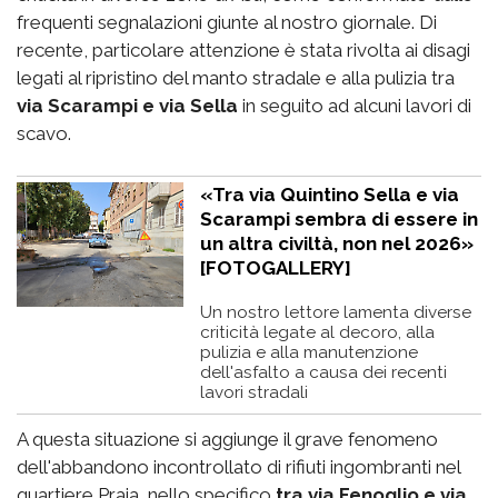
frequenti segnalazioni giunte al nostro giornale. Di
recente, particolare attenzione è stata rivolta ai disagi
legati al ripristino del manto stradale e alla pulizia tra
via Scarampi e via Sella
in seguito ad alcuni lavori di
scavo.
«Tra via Quintino Sella e via
Scarampi sembra di essere in
un altra civiltà, non nel 2026»
[FOTOGALLERY]
Un nostro lettore lamenta diverse
criticità legate al decoro, alla
pulizia e alla manutenzione
dell'asfalto a causa dei recenti
lavori stradali
A questa situazione si aggiunge il grave fenomeno
dell'abbandono incontrollato di rifiuti ingombranti nel
quartiere Praia, nello specifico
tra via Fenoglio e via