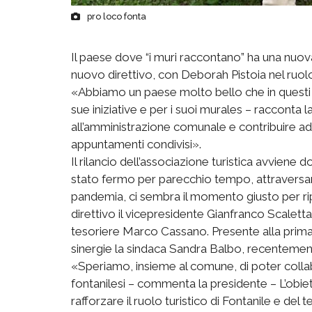
pro loco fonta
Il paese dove “i muri raccontano” ha una nuova
nuovo direttivo, con Deborah Pistoia nel ruolo 
«Abbiamo un paese molto bello che in questi 
sue iniziative e per i suoi murales – racconta 
all’amministrazione comunale e contribuire ad 
appuntamenti condivisi».
Il rilancio dell’associazione turistica avviene d
stato fermo per parecchio tempo, attraversan
pandemia, ci sembra il momento giusto per rip
direttivo il vicepresidente Gianfranco Scaletta,
tesoriere Marco Cassano. Presente alla prima 
sinergie la sindaca Sandra Balbo, recentemen
«Speriamo, insieme al comune, di poter collab
fontanilesi – commenta la presidente – L’obiet
rafforzare il ruolo turistico di Fontanile e del