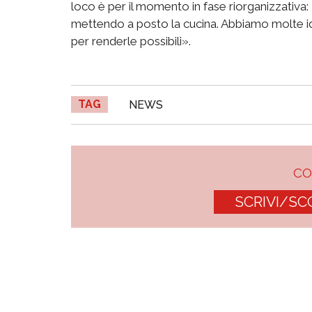
loco è per il momento in fase riorganizzativ
mettendo a posto la cucina. Abbiamo molte i
per renderle possibili».
TAG
NEWS
C
SCRIVI/SC