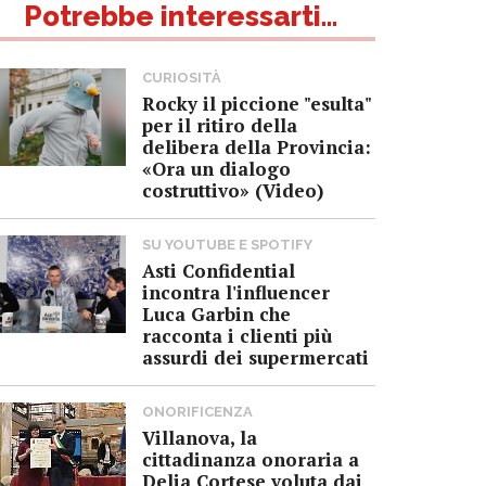
Potrebbe interessarti...
CURIOSITÀ
Rocky il piccione "esulta"
per il ritiro della
delibera della Provincia:
«Ora un dialogo
costruttivo» (Video)
SU YOUTUBE E SPOTIFY
Asti Confidential
incontra l'influencer
Luca Garbin che
racconta i clienti più
assurdi dei supermercati
ONORIFICENZA
Villanova, la
cittadinanza onoraria a
Delia Cortese voluta dai