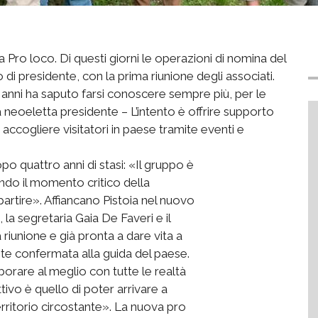
 Pro loco. Di questi giorni le operazioni di nomina del
di presidente, con la prima riunione degli associati.
anni ha saputo farsi conoscere sempre più, per le
la neoeletta presidente – L’intento è offrire supporto
accogliere visitatori in paese tramite eventi e
opo quattro anni di stasi: «Il gruppo è
do il momento critico della
artire». Affiancano Pistoia nel nuovo
 la segretaria Gaia De Faveri e il
riunione e già pronta a dare vita a
te confermata alla guida del paese.
orare al meglio con tutte le realtà
tivo è quello di poter arrivare a
 territorio circostante». La nuova pro