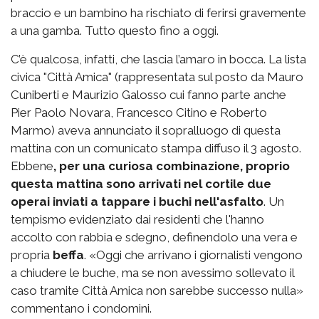
braccio e un bambino ha rischiato di ferirsi gravemente
a una gamba. Tutto questo fino a oggi.
C’è qualcosa, infatti, che lascia l’amaro in bocca. La lista
civica "Città Amica" (rappresentata sul posto da Mauro
Cuniberti e Maurizio Galosso cui fanno parte anche
Pier Paolo Novara, Francesco Citino e Roberto
Marmo) aveva annunciato il sopralluogo di questa
mattina con un comunicato stampa diffuso il 3 agosto.
Ebbene
, per una curiosa combinazione, proprio
questa mattina sono arrivati nel cortile due
operai inviati a tappare i buchi nell'asfalto
. Un
tempismo evidenziato dai residenti che l'hanno
accolto con rabbia e sdegno, definendolo una vera e
propria
beffa
. «Oggi che arrivano i giornalisti vengono
a chiudere le buche, ma se non avessimo sollevato il
caso tramite Città Amica non sarebbe successo nulla»
commentano i condomini.