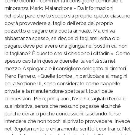
come dicono - commenta il consigliere comunale di
minoranza Mario Malandrone - Da informazioni
richieste pare che lo scopo sia proprio quello: ciascuno
dovrà provvedere al taglio dell'erba del proprio
pezzetto o pagare una quota annuale. Ma chi va
abbastanza spesso, se decide di tagliarsi l'erba o di
pagare, deve poi avere una giungla nei posti in cui non
la tagliano? È questo che si chiedono i cittadini». Come
spesso capita in queste querelle, la verità sta nel
mezzo. A spiegarla è il consigliere delegato ai cimiteri
Piero Ferrero. «Quelle tombe, in particolare ai margini
della Sezione III, sono considerate come cappelle
private e la manutenzione spetta ai titolari delle
concessioni. Però, per 9 anni, l'Asp ha tagliato l'erba di
sua iniziativa, senza che nessuno pagasse alcunché
perché c'erano poche concessioni, lasciando forse
intendere che non tocchi al privato provvedere. Invece
nel Regolamento è chiaramente scritto il contrario. Nel