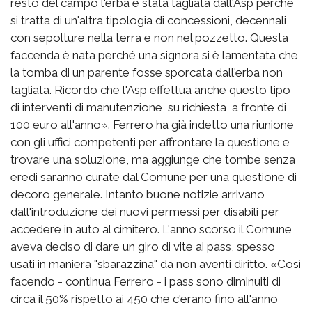
resto del campo l'erba è stata tagliata dall'Asp perché
si tratta di un'altra tipologia di concessioni, decennali,
con sepolture nella terra e non nel pozzetto. Questa
faccenda è nata perché una signora si è lamentata che
la tomba di un parente fosse sporcata dall'erba non
tagliata. Ricordo che l'Asp effettua anche questo tipo
di interventi di manutenzione, su richiesta, a fronte di
100 euro all'anno». Ferrero ha già indetto una riunione
con gli uffici competenti per affrontare la questione e
trovare una soluzione, ma aggiunge che tombe senza
eredi saranno curate dal Comune per una questione di
decoro generale. Intanto buone notizie arrivano
dall'introduzione dei nuovi permessi per disabili per
accedere in auto al cimitero. L'anno scorso il Comune
aveva deciso di dare un giro di vite ai pass, spesso
usati in maniera "sbarazzina" da non aventi diritto. «Così
facendo - continua Ferrero - i pass sono diminuiti di
circa il 50% rispetto ai 450 che c'erano fino all'anno