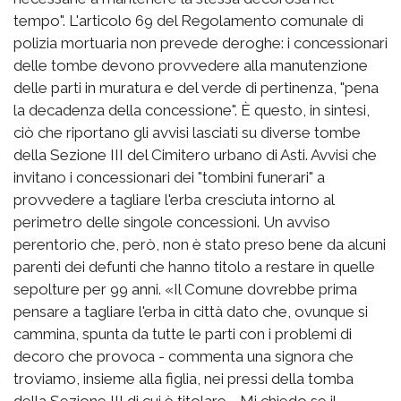
tempo". L'articolo 69 del Regolamento comunale di
polizia mortuaria non prevede deroghe: i concessionari
delle tombe devono provvedere alla manutenzione
delle parti in muratura e del verde di pertinenza, "pena
la decadenza della concessione". È questo, in sintesi,
ciò che riportano gli avvisi lasciati su diverse tombe
della Sezione III del Cimitero urbano di Asti. Avvisi che
invitano i concessionari dei "tombini funerari" a
provvedere a tagliare l'erba cresciuta intorno al
perimetro delle singole concessioni. Un avviso
perentorio che, però, non è stato preso bene da alcuni
parenti dei defunti che hanno titolo a restare in quelle
sepolture per 99 anni. «Il Comune dovrebbe prima
pensare a tagliare l'erba in città dato che, ovunque si
cammina, spunta da tutte le parti con i problemi di
decoro che provoca - commenta una signora che
troviamo, insieme alla figlia, nei pressi della tomba
della Sezione III di cui è titolare - Mi chiedo se il