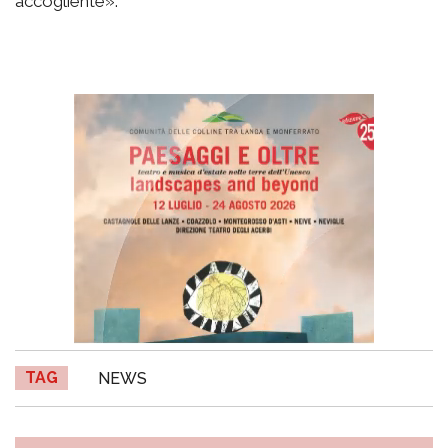
accogliente».
TAG
NEWS