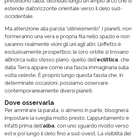
precedono l’alba, distribuiti lungo un ampio arco che si
estende dall’orizzonte orientale verso il cielo sud-
occidentale.
Ma attenzione alla parola “
allineamento
”. I pianeti, non
formeranno una vera e propria fila nello spazio e non
saranno realmente vicini gli uni agli altri. L’effetto è
esclusivamente prospettico: le loro orbite si trovano
all’incirca sullo stesso piano, quello dell’
eclittica
, che
dalla Terra appare come una fascia immaginaria sulla
volta celeste. È proprio lungo questa fascia che, in
determinate occasioni, possiamo osservare
contemporaneamente diversi pianeti.
Dove osservarla
Per ammirare la parata, o almeno in parte, bisognerà
impostare la sveglia molto presto. L’appuntamento è
infatti
prima dell’
alba
, con uno sguardo rivolto verso
est e poi lungo il cielo fino a sud-ovest. La visibilità dei