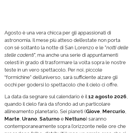
Agosto è una vera chicca per gli appassionati di
astronomia. Il mese più atteso dell’estate non porta
con sé soltanto la notte di San Lorenzo e le "
notti delle
stelle cadenti
", ma anche una serie di appuntamenti
celesti in grado di trasformare la volta sopra le nostre
teste in un vero spettacolo. Per noi, piccole
“formichine” dell’universo, sarà sufficiente alzare gli
occhi per godersi lo spettacolo che il cielo ci offre.
La data da segnare sul calendario è il
12 agosto 2026
,
quando il cielo farà da sfondo ad un particolare
allineamento planetario. Sei pianeti (
Giove
,
Mercurio
,
Marte
,
Urano
,
Saturno
e
Nettuno
)
saranno
contemporaneamente sopra l’orizzonte nelle ore che