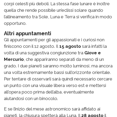
corpi celesti più deboli. La stessa fase lunare è inoltre
quella che rende possibile un’eclissi solare quando
l’allineamento tra Sole, Luna e Terra si verifica in modo
opportuno.
Altri appuntamenti
Gli appuntamenti per gli appassionati e i curiosi non
finiscono con il 12 agosto.
Il
15 agosto
sarà infatti la
volta di una suggestiva congiunzione tra
Giove e
Mercurio
, che appariranno separati da meno di un
grado. I due pianeti saranno molto luminosi, ma ancora
una volta estremamente bassi sull’orizzonte orientale.
Per tentare di osservarli sarà quindi necessario cercare
un punto con una visuale libera verso est e mettersi
all’opera poco prima dell’alba, eventualmente
aiutandosi con un binocolo.
E se l’inizio del mese astronomico sarà affidato ai
pianeti, la chiusura spetterà alla Luna.
Il
28 agosto
il