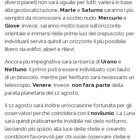
diversi pianeti non sarà uguale per tutti, varierà in base
alla geolocalizzazione.
Marte
e
Saturno
saranno i più
semplici da riconoscere a occhio nudo.
Mercurio
e
Giove
, invece, saranno molto bassi sull’orizzonte
orientale e immersi nelle prime luci del crepuscolo: per
individuarli servirà quindi un orizzonte il più possibile
libero da edifici, alberi e rilievi.
Ancora più impegnativa sarà la ricerca di
Urano
e
Nettuno
. Il primo potrà essere individuato con l’aiuto
di un binocolo, mentre per Nettuno sarà necessario un
telescopio.
Venere
, invece,
non farà parte
della
parata planetaria del 12 agosto
.
Il 12 agosto sarà inoltre un'occasione fortunata per gli
osservatori perché coinciderà con il
novilunio
. La Luna
sarà quindi praticamente invisibile nel cielo notturno,
lasciando più spazio alla luce delle stelle e creando
condizioni favorevoli per chi vuole osservare stelle e