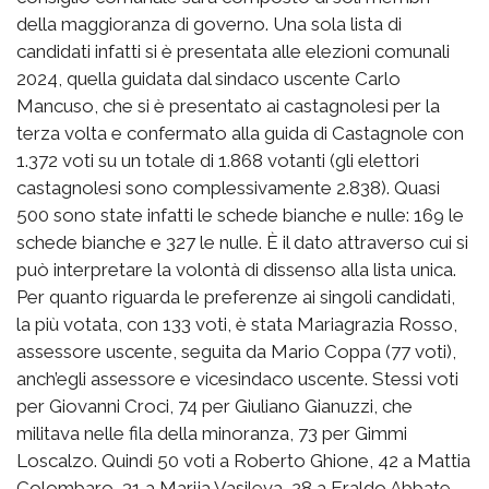
della maggioranza di governo. Una sola lista di
candidati infatti si è presentata alle elezioni comunali
2024, quella guidata dal sindaco uscente Carlo
Mancuso, che si è presentato ai castagnolesi per la
terza volta e confermato alla guida di Castagnole con
1.372 voti su un totale di 1.868 votanti (gli elettori
castagnolesi sono complessivamente 2.838). Quasi
500 sono state infatti le schede bianche e nulle: 169 le
schede bianche e 327 le nulle. È il dato attraverso cui si
può interpretare la volontà di dissenso alla lista unica.
Per quanto riguarda le preferenze ai singoli candidati,
la più votata, con 133 voti, è stata Mariagrazia Rosso,
assessore uscente, seguita da Mario Coppa (77 voti),
anch’egli assessore e vicesindaco uscente. Stessi voti
per Giovanni Croci, 74 per Giuliano Gianuzzi, che
militava nelle fila della minoranza, 73 per Gimmi
Loscalzo. Quindi 50 voti a Roberto Ghione, 42 a Mattia
Colombaro, 31 a Marija Vasileva, 28 a Eraldo Abbate,