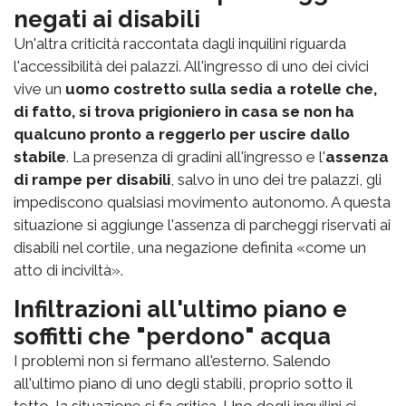
negati ai disabili
Un'altra criticità raccontata dagli inquilini riguarda
l'accessibilità dei palazzi. All'ingresso di uno dei civici
vive un
uomo costretto sulla sedia a rotelle che,
di fatto, si trova prigioniero in casa se non ha
qualcuno pronto a reggerlo per uscire dallo
stabile
. La presenza di gradini all'ingresso e l'
assenza
di rampe per disabili
, salvo in uno dei tre palazzi, gli
impediscono qualsiasi movimento autonomo. A questa
situazione si aggiunge l'assenza di parcheggi riservati ai
disabili nel cortile, una negazione definita «come un
atto di inciviltà».
Infiltrazioni all'ultimo piano e
soffitti che "perdono" acqua
I problemi non si fermano all'esterno. Salendo
all'ultimo piano di uno degli stabili, proprio sotto il
tetto, la situazione si fa critica. Uno degli inquilini ci