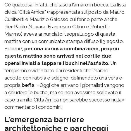
C’è qualcosa, infatti, che lascia l’amaro in bocca. La lista
civica "Città Amica" (rappresentata sul posto da Mauro
Cuniberti e Maurizio Galosso cui fanno parte anche
Pier Paolo Novara, Francesco Citino e Roberto
Marmo) aveva annunciato il sopralluogo di questa
mattina con un comunicato stampa diffuso il 3 agosto.
Ebbene
, per una curiosa combinazione, proprio
questa mattina sono arrivati nel cortile due
operai inviati a tappare i buchi nell'asfalto
. Un
tempismo evidenziato dai residenti che l'hanno
accolto con rabbia e sdegno, definendolo una vera e
propria
beffa
. «Oggi che arrivano i giornalisti vengono
a chiudere le buche, ma se non avessimo sollevato il
caso tramite Città Amica non sarebbe successo nulla»
commentano i condomini.
L'emergenza barriere
architettoniche e parcheggi