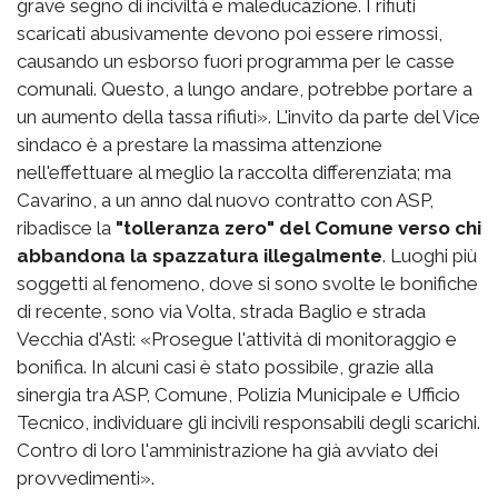
grave segno di inciviltà e maleducazione. I rifiuti
scaricati abusivamente devono poi essere rimossi,
causando un esborso fuori programma per le casse
comunali. Questo, a lungo andare, potrebbe portare a
un aumento della tassa rifiuti». L'invito da parte del Vice
sindaco è a prestare la massima attenzione
nell'effettuare al meglio la raccolta differenziata; ma
Cavarino, a un anno dal nuovo contratto con ASP,
ribadisce la
"tolleranza zero" del Comune verso chi
abbandona la spazzatura illegalmente
. Luoghi più
soggetti al fenomeno, dove si sono svolte le bonifiche
di recente, sono via Volta, strada Baglio e strada
Vecchia d'Asti: «Prosegue l'attività di monitoraggio e
bonifica. In alcuni casi è stato possibile, grazie alla
sinergia tra ASP, Comune, Polizia Municipale e Ufficio
Tecnico, individuare gli incivili responsabili degli scarichi.
Contro di loro l'amministrazione ha già avviato dei
provvedimenti».