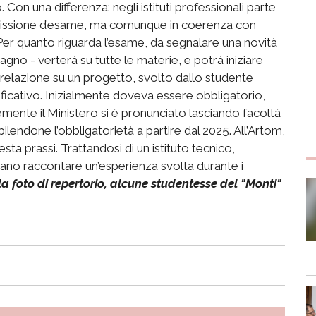
. Con una differenza: negli istituti professionali parte
mmissione d’esame, ma comunque in coerenza con
 Per quanto riguarda l’esame, da segnalare una novità
agno - verterà su tutte le materie, e potrà iniziare
 relazione su un progetto, svolto dallo studente
nificativo. Inizialmente doveva essere obbligatorio,
ente il Ministero si è pronunciato lasciando facoltà
lendone l’obbligatorietà a partire dal 2025. All’Artom,
a prassi. Trattandosi di un istituto tecnico,
sano raccontare un’esperienza svolta durante i
la foto di repertorio, alcune studentesse del "Monti"