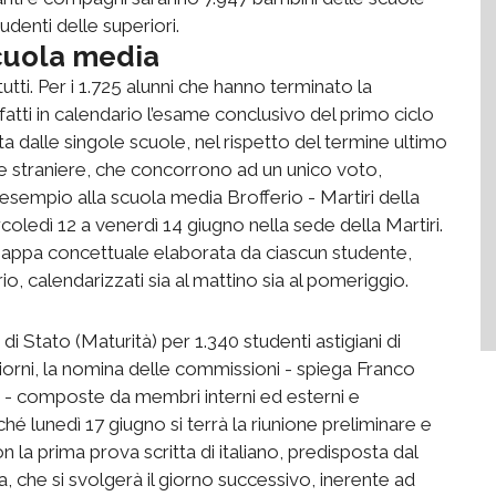
udenti delle superiori.
cuola media
ti. Per i 1.725 alunni che hanno terminato la
atti in calendario l’esame conclusivo del primo ciclo
ta dalle singole scuole, nel rispetto del termine ultimo
gue straniere, che concorrono ad un unico voto,
 esempio alla scuola media Brofferio - Martiri della
coledì 12 a venerdì 14 giugno nella sede della Martiri.
a mappa concettuale elaborata da ciascun studente,
o, calendarizzati sia al mattino sia al pomeriggio.
di Stato (Maturità) per 1.340 studenti astigiani di
giorni, la nomina delle commissioni - spiega Franco
om - composte da membri interni ed esterni e
 lunedì 17 giugno si terrà la riunione preliminare e
 la prima prova scritta di italiano, predisposta dal
, che si svolgerà il giorno successivo, inerente ad