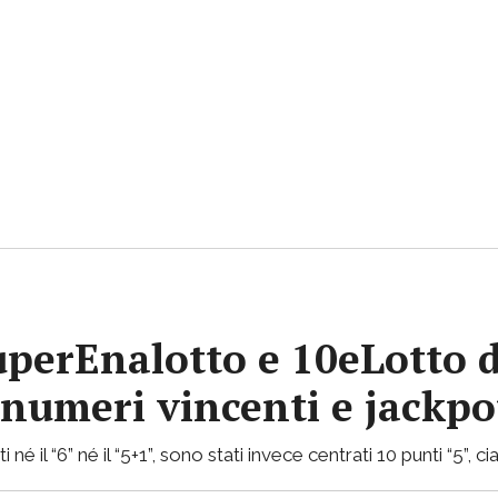
uperEnalotto e 10eLotto d
i numeri vincenti e jackp
 né il “6” né il “5+1”, sono stati invece centrati 10 punti “5”,