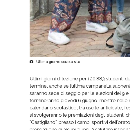
Ultimo giorno scuola sito
Ultimi giorni di lezione per i 20.883 studenti del
termine, anche se l’ultima campanella suonerà 
saranno sede di seggio per le elezioni del 9 e 1
termineranno giovedì 6 giugno, mentre nelle r
calendario scolastico, tra uscite anticipate, fe
si svolgeranno le premiazioni degli studenti ch
"Castigliano", presso i campi sportivi dell'ora
premiazione di alcuni alunni. A salutare inse