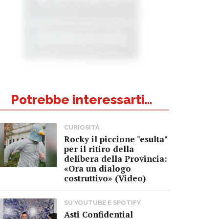
Potrebbe interessarti...
CURIOSITÀ
Rocky il piccione "esulta"
per il ritiro della
delibera della Provincia:
«Ora un dialogo
costruttivo» (Video)
SU YOUTUBE E SPOTIFY
Asti Confidential