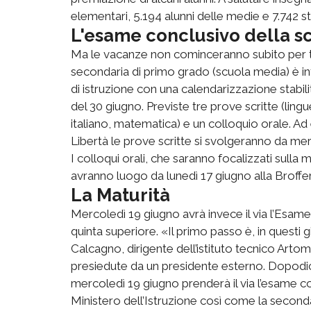
elementari, 5.194 alunni delle medie e 7.742 st
L'esame conclusivo della s
Ma le vacanze non cominceranno subito per tut
secondaria di primo grado (scuola media) è inf
di istruzione con una calendarizzazione stabili
del 30 giugno. Previste tre prove scritte (lin
italiano, matematica) e un colloquio orale. Ad
Libertà le prove scritte si svolgeranno da mer
I colloqui orali, che saranno focalizzati sull
avranno luogo da lunedì 17 giugno alla Brofferi
La Maturità
Mercoledì 19 giugno avrà invece il via l’Esame 
quinta superiore. «Il primo passo è, in questi 
Calcagno, dirigente dell’istituto tecnico Art
presiedute da un presidente esterno. Dopodiché
mercoledì 19 giugno prenderà il via l’esame con
Ministero dell’Istruzione così come la seconda