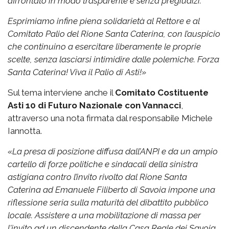
affrontato in modo trasparente e senza pregiudizi.
Esprimiamo infine piena solidarietà al Rettore e al
Comitato Palio del Rione Santa Caterina, con l’auspicio
che continuino a esercitare liberamente le proprie
scelte, senza lasciarsi intimidire dalle polemiche.
Forza
Santa Caterina! Viva il Palio di Asti!»
Sul tema interviene anche il
Comitato Costituente
Asti 10 di Futuro Nazionale con Vannacci
,
attraverso una nota firmata dal responsabile Michele
Iannotta.
«La presa di posizione diffusa dall’ANPI e da un ampio
cartello di forze politiche e sindacali della sinistra
astigiana contro l’invito rivolto dal Rione Santa
Caterina ad Emanuele Filiberto di Savoia impone una
riflessione seria sulla maturità del dibattito pubblico
locale. Assistere a una mobilitazione di massa per
l'invito ad un discendente della Casa Reale dei Savoia