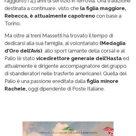
raggiunto i 43 anni di servizio in ferrovia. Una tradizione
destinata a continuare, visto che
la figlia maggiore,
Rebecca, è attualmente capotreno
con base a
Torino.
Ma oltre ai treni Massetti ha trovato il tempo di
dedicarsi alla sua famiglia, al volontariato
(Medaglia
d’Oro dell’Avis)
, allo sport (amante della corsa) e al
Palio (è stato
vicedirettore generale dell’Hasta
ed
attualmente è dirigente accompagnatore del gruppo
di sbandieratori nelle trasferte americane). Quella del
Palio è una passione ereditata dalla
figlia minore
Rachele,
oggi dipendente di Poste Italiane.