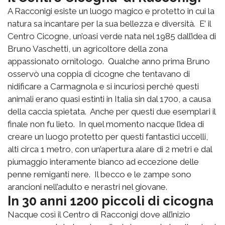
A Racconigi esiste un luogo magico e protetto in cui la
natura sa incantare per la sua bellezza e diversità. E’ il
Centro Cicogne, un’oasi verde nata nel 1985 dall’idea di
Bruno Vaschetti, un agricoltore della zona
appassionato ornitologo. Qualche anno prima Bruno
osservò una coppia di cicogne che tentavano di
nidificare a Carmagnola e si incuriosì perché questi
animali erano quasi estinti in Italia sin dal 1700, a causa
della caccia spietata. Anche per questi due esemplari il
finale non fu lieto. In quel momento nacque l’idea di
creare un luogo protetto per questi fantastici uccelli,
alti circa 1 metro, con un’apertura alare di 2 metri e dal
piumaggio interamente bianco ad eccezione delle
penne remiganti nere. Il becco e le zampe sono
arancioni nell’adulto e nerastri nel giovane.
In 30 anni 1200 piccoli di cicogna
Nacque così il Centro di Racconigi dove all’inizio