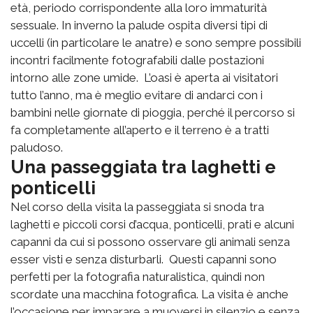
età, periodo corrispondente alla loro immaturità
sessuale. In inverno la palude ospita diversi tipi di
uccelli (in particolare le anatre) e sono sempre possibili
incontri facilmente fotografabili dalle postazioni
intorno alle zone umide. L’oasi è aperta ai visitatori
tutto l’anno, ma è meglio evitare di andarci con i
bambini nelle giornate di pioggia, perché il percorso si
fa completamente all’aperto e il terreno è a tratti
paludoso.
Una passeggiata tra laghetti e
ponticelli
Nel corso della visita la passeggiata si snoda tra
laghetti e piccoli corsi d’acqua, ponticelli, prati e alcuni
capanni da cui si possono osservare gli animali senza
esser visti e senza disturbarli. Questi capanni sono
perfetti per la fotografia naturalistica, quindi non
scordate una macchina fotografica. La visita è anche
l’occasione per imparare a muoversi in silenzio e senza