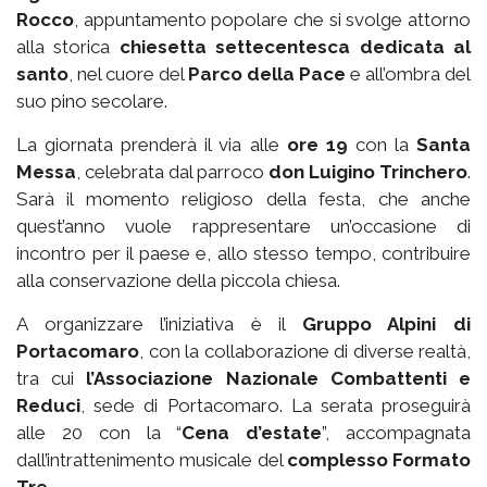
Rocco
, appuntamento popolare che si svolge attorno
alla storica
chiesetta settecentesca dedicata al
santo
, nel cuore del
Parco della Pace
e all’ombra del
suo pino secolare.
La giornata prenderà il via alle
ore 19
con la
Santa
Messa
, celebrata dal parroco
don Luigino Trinchero
.
Sarà il momento religioso della festa, che anche
quest’anno vuole rappresentare un’occasione di
incontro per il paese e, allo stesso tempo, contribuire
alla conservazione della piccola chiesa.
A organizzare l’iniziativa è il
Gruppo Alpini di
Portacomaro
, con la collaborazione di diverse realtà,
tra cui
l’Associazione Nazionale Combattenti e
Reduci
, sede di Portacomaro. La serata proseguirà
alle 20 con la “
Cena d’estate
”, accompagnata
dall’intrattenimento musicale del
complesso Formato