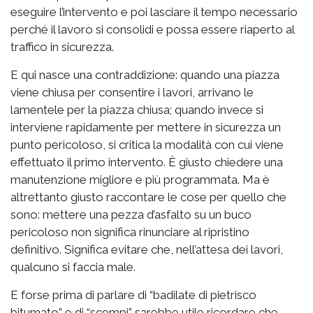
eseguire l’intervento e poi lasciare il tempo necessario
perché il lavoro si consolidi e possa essere riaperto al
traffico in sicurezza.
E qui nasce una contraddizione: quando una piazza
viene chiusa per consentire i lavori, arrivano le
lamentele per la piazza chiusa; quando invece si
interviene rapidamente per mettere in sicurezza un
punto pericoloso, si critica la modalità con cui viene
effettuato il primo intervento. È giusto chiedere una
manutenzione migliore e più programmata. Ma è
altrettanto giusto raccontare le cose per quello che
sono: mettere una pezza d’asfalto su un buco
pericoloso non significa rinunciare al ripristino
definitivo. Significa evitare che, nell’attesa dei lavori,
qualcuno si faccia male.
E forse prima di parlare di “badilate di pietrisco
bitumato” e di “scempi” sarebbe utile ricordare che