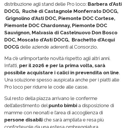
distribuzione agli stand delle Pro loco:
Barbera d’Asti
DOCG, Ruchè di Castagnole Monferrato DOCG,
Grignolino d’Asti DOC, Piemonte DOC Cortese,
Piemonte DOC Chardonnay, Piemonte DOC
Sauvignon, Malvasia di Castelnuovo Don Bosco
DOC, Moscato d’Asti DOCG, Brachetto d’Acqui
DOCG
delle aziende aderenti al Consorzio.
Ma c’è un’importante novità rispetto agli altri anni.
Infatti,
per il 2026 e per la prima volta, sarà
possibile acquistare i calici in prevendita on line
.
Una soluzione spesso auspicata anche per i piatti alle
Pro loco per ridurre le code alle casse.
Sul resto della piazza arrivano le conferme
dell’allestimento del
punto bimbi
a disposizione di
mamme con neonati e l’area di accoglienza di
persone disabili
che sarà ampliata e resa più
confortevole da una estesa ombreggiatura.