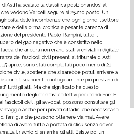
di Asti ha scalato la classifica posizionandosi al
e che vedono Vercelli seguire al 25.mo posto. Un
aginosità delle incombenze che ogni giorno il settore
ntare e della ormai cronica e pesante carenza di
zione del presidente Paolo Rampini, tutto il
ecupero del gap negativo che è consistito nello
rtacea che ancora non erano stati archiviati in digitale
 dei fascicoli civili presenti al tribunale di Asti.
l 15 aprile, sono stati completati poco meno di 21
ezione civile, sostiene che si sarebbe potuti arrivare a
 disponibili scanner tecnologicamente più prestanti di
ti” tutti gli atti. Ma che significato ha questo
ungimento degli obiettivi collettivi per i fondi Pnrr. E
i fascicoli civili, gli avvocati possono consultare gli
 vantaggio anche per i privati cittadini che necessitano
tto di famiglia che possono ottenere via mail. Avere
elleria di avere tutto a portata di click senza dover
nnulla il rischio di smarrire gli atti. Esiste poi un