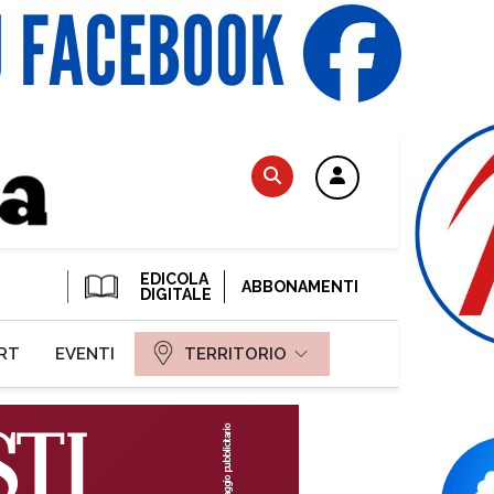
EDICOLA
ABBONAMENTI
DIGITALE
RT
EVENTI
TERRITORIO