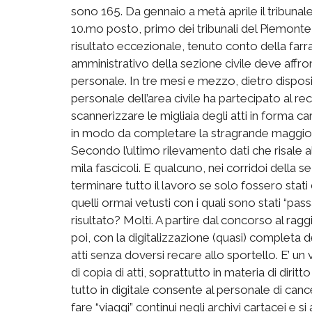
sono 165. Da gennaio a metà aprile il tribunale 
10.mo posto, primo dei tribunali del Piemont
risultato eccezionale, tenuto conto della farr
amministrativo della sezione civile deve affro
personale. In tre mesi e mezzo, dietro disposi
personale dell’area civile ha partecipato al r
scannerizzare le migliaia degli atti in forma ca
in modo da completare la stragrande maggioranza
Secondo l’ultimo rilevamento dati che risale a
mila fascicoli. E qualcuno, nei corridoi della s
terminare tutto il lavoro se solo fossero stati
quelli ormai vetusti con i quali sono stati “passa
risultato? Molti. A partire dal concorso al raggi
poi, con la digitalizzazione (quasi) completa de
atti senza doversi recare allo sportello. E’ un
di copia di atti, soprattutto in materia di diri
tutto in digitale consente al personale di canc
fare “viaggi” continui negli archivi cartacei e si a