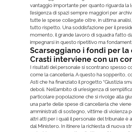
vantaggio importante per quanto riguarda la l
l’esigenza di spazi sempre maggiori per archiviar
tutte le spese collegate oltre, in ultima analis
tutto rispetto. Una soddisfazione per il presi
momento, il grande lavoro di squadra fatto da 
impegnarsi in questo ripetitivo ma fondamental
Scarseggiano i fondi per la
Crasti interviene con un co
I risultati del personale si scontrano spesso 
come la cancelleria. A questo ha sopperito, c
Asti che ha finanziato il progetto “Giustizia sma
deboli. Nell’ambito di un’esigenza di semplific
particolare popolazione che si rivolge alla giu
una parte delle spese di cancelleria che viene d
amministrati di sostegno, vittime di violenza p
altri atti per i quali il personale del tribunale 
dal Ministero. In itinere la richiesta di nuova s