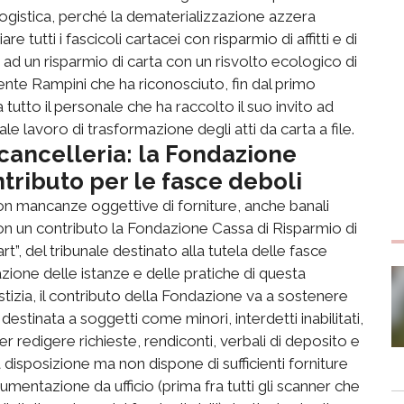
ogistica, perché la dematerializzazione azzera
e tutti i fascicoli cartacei con risparmio di affitti e di
i, ad un risparmio di carta con un risvolto ecologico di
dente Rampini che ha riconosciuto, fin dal primo
tutto il personale che ha raccolto il suo invito ad
e lavoro di trasformazione degli atti da carta a file.
 cancelleria: la Fondazione
ntributo per le fasce deboli
con mancanze oggettive di forniture, anche banali
on un contributo la Fondazione Cassa di Risparmio di
rt”, del tribunale destinato alla tutela delle fasce
azione delle istanze e delle pratiche di questa
stizia, il contributo della Fondazione va a sostenere
estinata a soggetti come minori, interdetti inabilitati,
er redigere richieste, rendiconti, verbali di deposito e
è a disposizione ma non dispone di sufficienti forniture
trumentazione da ufficio (prima fra tutti gli scanner che