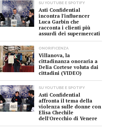
SU YOUTUBE E SPOTIFY
Asti Confidential
incontra l'influencer
Luca Garbin che
racconta i clienti più
assurdi dei supermercati
ONORIFICENZA
Villanova, la
cittadinanza onoraria a
Delia Cortese voluta dai
cittadini (VIDEO)
SU YOUTUBE E SPOTIFY
Asti Confidential
affronta il tema della
violenza sulle donne con
Elisa Chechile
dell'Orecchio di Venere