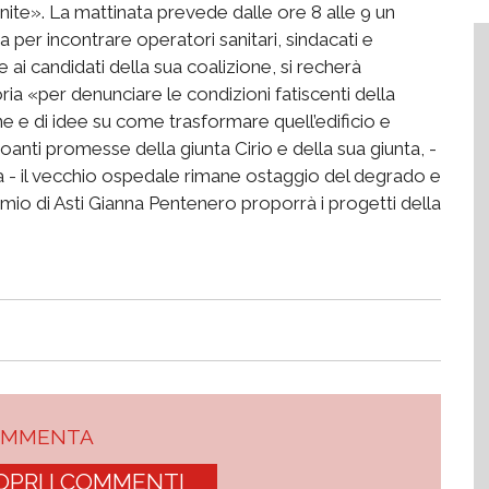
finite». La mattinata prevede dalle ore 8 alle 9 un
a per incontrare operatori sanitari, sindacati e
e ai candidati della sua coalizione, si recherà
oria «per denunciare le condizioni fatiscenti della
e e di idee su come trasformare quell’edificio e
anti promesse della giunta Cirio e della sua giunta, -
a - il vecchio ospedale rimane ostaggio del degrado e
omio di Asti Gianna Pentenero proporrà i progetti della
OMMENTA
OPRI I COMMENTI