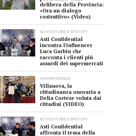
delibera della Provincia:
«Ora un dialogo
costruttivo» (Video)
SU YOUTUBE E SPOTIFY
Asti Confidential
incontra l'influencer
Luca Garbin che
racconta i clienti più
assurdi dei supermercati
ONORIFICENZA
Villanova, la
cittadinanza onoraria a
Delia Cortese voluta dai
cittadini (VIDEO)
SU YOUTUBE E SPOTIFY
Asti Confidential
affronta il tema della