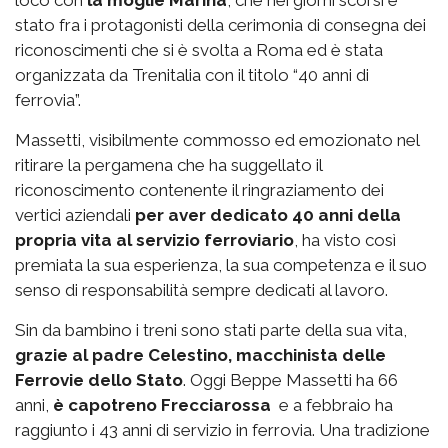
loco con
la moglie Marina
, che nei giorni scorsi è
stato fra i protagonisti della cerimonia di consegna dei
riconoscimenti che si è svolta a Roma ed è stata
organizzata da Trenitalia con il titolo “40 anni di
ferrovia”.
Massetti, visibilmente commosso ed emozionato nel
ritirare la pergamena che ha suggellato il
riconoscimento contenente il ringraziamento dei
vertici aziendali
per aver dedicato 40 anni della
propria vita al servizio ferroviario
, ha visto così
premiata la sua esperienza, la sua competenza e il suo
senso di responsabilità sempre dedicati al lavoro.
Sin da bambino i treni sono stati parte della sua vita,
grazie al padre Celestino, macchinista delle
Ferrovie dello Stato
. Oggi Beppe Massetti ha 66
anni,
è capotreno Frecciarossa
e a febbraio ha
raggiunto i 43 anni di servizio in ferrovia. Una tradizione