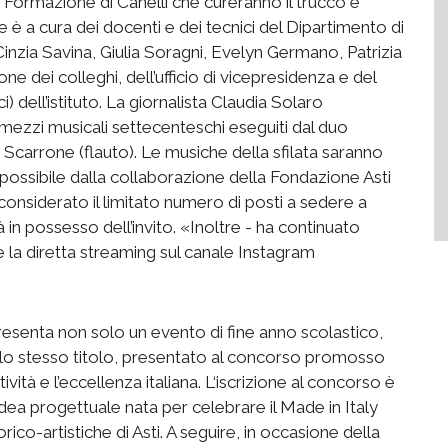
Formazione di Canelli che cureranno il trucco e
 è a cura dei docenti e dei tecnici del Dipartimento di
nzia Savina, Giulia Soragni, Evelyn Germano, Patrizia
e dei colleghi, dell’ufficio di vicepresidenza e del
) dell’istituto. La giornalista Claudia Solaro
ermezzi musicali settecenteschi eseguiti dal duo
Scarrone (flauto). Le musiche della sfilata saranno
 possibile dalla collaborazione della Fondazione Asti
considerato il limitato numero di posti a sedere a
in possesso dell’invito. «Inoltre - ha continuato
 la diretta streaming sul canale Instagram
resenta non solo un evento di fine anno scolastico,
 lo stesso titolo, presentato al concorso promosso
ità e l’eccellenza italiana. L‘iscrizione al concorso è
idea progettuale nata per celebrare il Made in Italy
ico-artistiche di Asti. A seguire, in occasione della