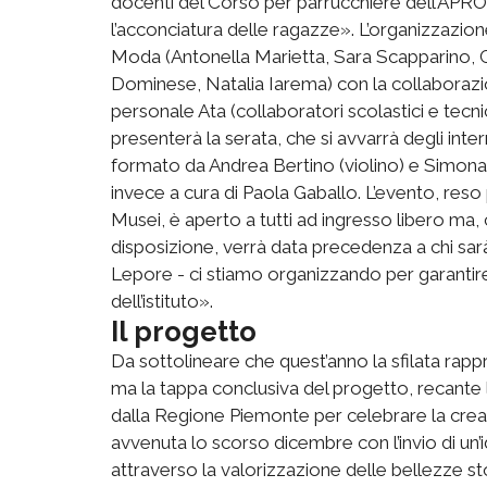
docenti del Corso per parrucchiere dell’APRO 
l’acconciatura delle ragazze». L’organizzazione
Moda (Antonella Marietta, Sara Scapparino, Ci
Dominese, Natalia Iarema) con la collaborazion
personale Ata (collaboratori scolastici e tecnici
presenterà la serata, che si avvarrà degli int
formato da Andrea Bertino (violino) e Simona 
invece a cura di Paola Gaballo. L’evento, reso
Musei, è aperto a tutti ad ingresso libero ma, 
disposizione, verrà data precedenza a chi sarà 
Lepore - ci stiamo organizzando per garantire
dell’istituto».
Il progetto
Da sottolineare che quest’anno la sfilata rapp
ma la tappa conclusiva del progetto, recante
dalla Regione Piemonte per celebrare la creativ
avvenuta lo scorso dicembre con l’invio di un’
attraverso la valorizzazione delle bellezze stor