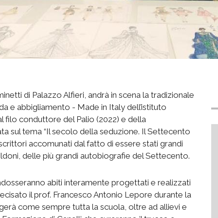
inetti di Palazzo Alfieri, andrà in scena la tradizionale
da e abbigliamento - Made in Italy dell’istituto
l filo conduttore del Palio (2022) e della
ta sul tema “Il secolo della seduzione. Il Settecento
scrittori accomunati dal fatto di essere stati grandi
doni, delle più grandi autobiografie del Settecento.
osseranno abiti interamente progettati e realizzati
precisato il prof. Francesco Antonio Lepore durante la
lgerà come sempre tutta la scuola, oltre ad allievi e