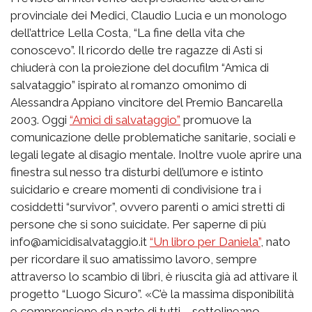
provinciale dei Medici, Claudio Lucia e un monologo
dell’attrice Lella Costa, “La fine della vita che
conoscevo”. Il ricordo delle tre ragazze di Asti si
chiuderà con la proiezione del docufilm “Amica di
salvataggio” ispirato al romanzo omonimo di
Alessandra Appiano vincitore del Premio Bancarella
2003. Oggi
“Amici di salvataggio”
promuove la
comunicazione delle problematiche sanitarie, sociali e
legali legate al disagio mentale. Inoltre vuole aprire una
finestra sul nesso tra disturbi dell’umore e istinto
suicidario e creare momenti di condivisione tra i
cosiddetti “survivor”, ovvero parenti o amici stretti di
persone che si sono suicidate. Per saperne di più
info@amicidisalvataggio.it
“Un libro per Daniela”
, nato
per ricordare il suo amatissimo lavoro, sempre
attraverso lo scambio di libri, è riuscita già ad attivare il
progetto “Luogo Sicuro”. «C’è la massima disponibilità
e comprensione da parte di tutti – sottolineano