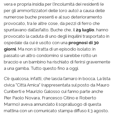
vera e propria insidia per l'incolumità dei residenti (e
per gli ammortizzatori delle loro auto) a causa delle
numerose buche presenti e al suo deterioramento
provocato, tra le altre cose, da pezzi di ferro che
spuntavano dall’asfalto. Buche che, il
29 luglio
, hanno
provocato la caduta di uno degli inquilini trasportato in
ospedale da cui è uscito con una
prognosi di 30
giorni
. Ma non si tratta di un episodio isolato: in
passato un altro condomino si sarebbe rotto un
braccio e un bambino ha rischiato di ferirsi gravemente
a una gamba. Tutto questo fino a oggi.
C’è qualcosa, infatti, che lascia l’amaro in bocca. La lista
civica "Città Amica" (rappresentata sul posto da Mauro
Cuniberti e Maurizio Galosso cui fanno parte anche
Pier Paolo Novara, Francesco Citino e Roberto
Marmo) aveva annunciato il sopralluogo di questa
mattina con un comunicato stampa diffuso il 3 agosto.