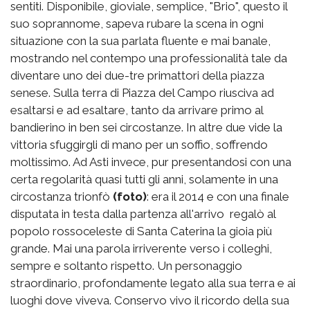
sentiti. Disponibile, gioviale, semplice, "Brio", questo il
suo soprannome, sapeva rubare la scena in ogni
situazione con la sua parlata fluente e mai banale,
mostrando nel contempo una professionalità tale da
diventare uno dei due-tre primattori della piazza
senese. Sulla terra di Piazza del Campo riusciva ad
esaltarsi e ad esaltare, tanto da arrivare primo al
bandierino in ben sei circostanze. In altre due vide la
vittoria sfuggirgli di mano per un soffio, soffrendo
moltissimo. Ad Asti invece, pur presentandosi con una
certa regolarità quasi tutti gli anni, solamente in una
circostanza trionfò
(foto)
: era il 2014 e con una finale
disputata in testa dalla partenza all'arrivo regalò al
popolo rossoceleste di Santa Caterina la gioia più
grande. Mai una parola irriverente verso i colleghi,
sempre e soltanto rispetto. Un personaggio
straordinario, profondamente legato alla sua terra e ai
luoghi dove viveva. Conservo vivo il ricordo della sua