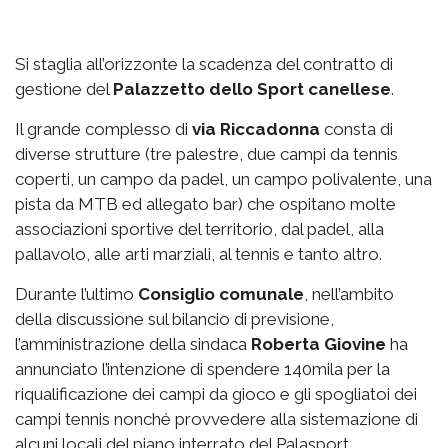
Si staglia all’orizzonte la scadenza del contratto di
gestione del
Palazzetto
dello Sport canellese
.
Il grande complesso di
via
Riccadonna
consta di
diverse strutture (tre palestre, due campi da tennis
coperti, un campo da padel, un campo polivalente, una
pista da MTB ed allegato bar) che ospitano molte
associazioni sportive del territorio, dal padel, alla
pallavolo, alle arti marziali, al tennis e tanto altro.
Durante l’ultimo
Consiglio comunale
, nell’ambito
della discussione sul bilancio di previsione,
l’amministrazione della sindaca
Roberta Giovine
ha
annunciato l’intenzione di spendere 140mila per la
riqualificazione dei campi da gioco e gli spogliatoi dei
campi tennis nonché provvedere alla sistemazione di
alcuni locali del piano interrato del Palasport.