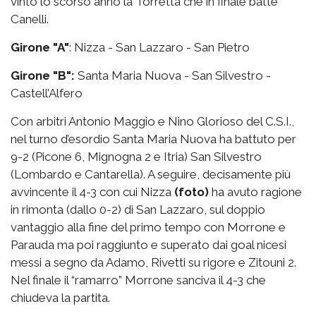
vinto lo scorso anno la Torretta che in finale battè
Canelli.
Girone "A"
: Nizza - San Lazzaro - San Pietro
Girone "B":
Santa Maria Nuova - San Silvestro -
Castell’Alfero
Con arbitri Antonio Maggio e Nino Glorioso del C.S.I.,
nel turno d’esordio Santa Maria Nuova ha battuto per
9-2 (Picone 6, Mignogna 2 e Itria) San Silvestro
(Lombardo e Cantarella). A seguire, decisamente più
avvincente il 4-3 con cui Nizza
(foto)
ha avuto ragione
in rimonta (dallo 0-2) di San Lazzaro, sul doppio
vantaggio alla fine del primo tempo con Morrone e
Parauda ma poi raggiunto e superato dai goal nicesi
messi a segno da Adamo, Rivetti su rigore e Zitouni 2.
Nel finale il “ramarro” Morrone sanciva il 4-3 che
chiudeva la partita.