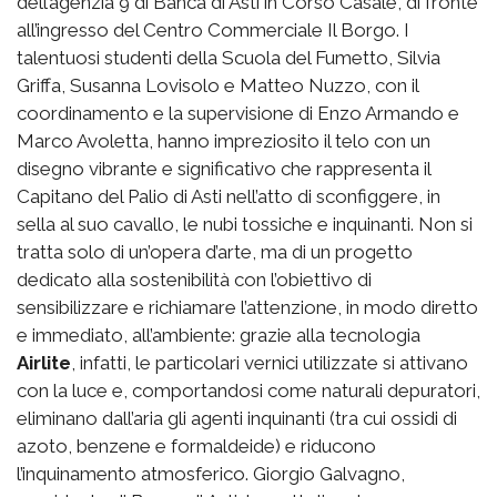
dell’agenzia 9 di Banca di Asti in Corso Casale, di fronte
all’ingresso del Centro Commerciale Il Borgo. I
talentuosi studenti della Scuola del Fumetto, Silvia
Griffa, Susanna Lovisolo e Matteo Nuzzo, con il
coordinamento e la supervisione di Enzo Armando e
Marco Avoletta, hanno impreziosito il telo con un
disegno vibrante e significativo che rappresenta il
Capitano del Palio di Asti nell’atto di sconfiggere, in
sella al suo cavallo, le nubi tossiche e inquinanti. Non si
tratta solo di un’opera d’arte, ma di un progetto
dedicato alla sostenibilità con l’obiettivo di
sensibilizzare e richiamare l’attenzione, in modo diretto
e immediato, all’ambiente: grazie alla tecnologia
Airlite
, infatti, le particolari vernici utilizzate si attivano
con la luce e, comportandosi come naturali depuratori,
eliminano dall’aria gli agenti inquinanti (tra cui ossidi di
azoto, benzene e formaldeide) e riducono
l’inquinamento atmosferico. Giorgio Galvagno,