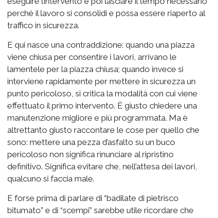
eseguire l’intervento e poi lasciare il tempo necessario
perché il lavoro si consolidi e possa essere riaperto al
traffico in sicurezza.
E qui nasce una contraddizione: quando una piazza
viene chiusa per consentire i lavori, arrivano le
lamentele per la piazza chiusa; quando invece si
interviene rapidamente per mettere in sicurezza un
punto pericoloso, si critica la modalità con cui viene
effettuato il primo intervento. È giusto chiedere una
manutenzione migliore e più programmata. Ma è
altrettanto giusto raccontare le cose per quello che
sono: mettere una pezza d’asfalto su un buco
pericoloso non significa rinunciare al ripristino
definitivo. Significa evitare che, nell’attesa dei lavori,
qualcuno si faccia male.
E forse prima di parlare di “badilate di pietrisco
bitumato” e di “scempi” sarebbe utile ricordare che