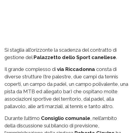
Si staglia all’orizzonte la scadenza del contratto di
gestione del
Palazzetto
dello Sport canellese
.
Il grande complesso di
via
Riccadonna
consta di
diverse strutture (tre palestre, due campi da tennis
coperti, un campo da padel, un campo polivalente, una
pista da MTB ed allegato bar) che ospitano molte
associazioni sportive del territorio, dal padel, alla
pallavolo, alle arti marziali, al tennis e tanto altro.
Durante l’ultimo
Consiglio comunale
, nell’ambito
della discussione sul bilancio di previsione,
l’amministrazione della sindaca
Roberta Giovine
ha