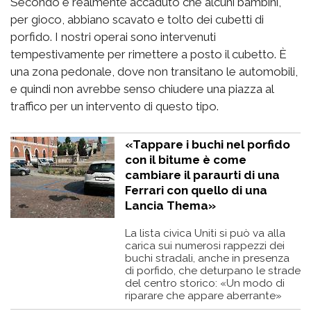
Secondo è realmente accaduto che alcuni bambini,
per gioco, abbiano scavato e tolto dei cubetti di
porfido. I nostri operai sono intervenuti
tempestivamente per rimettere a posto il cubetto. È
una zona pedonale, dove non transitano le automobili,
e quindi non avrebbe senso chiudere una piazza al
traffico per un intervento di questo tipo.
«Tappare i buchi nel porfido
con il bitume è come
cambiare il paraurti di una
Ferrari con quello di una
Lancia Thema»
La lista civica Uniti si può va alla
carica sui numerosi rappezzi dei
buchi stradali, anche in presenza
di porfido, che deturpano le strade
del centro storico: «Un modo di
riparare che appare aberrante»