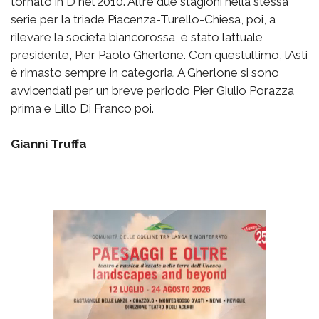
tornato in D nel 2010. Altre due stagioni nella stessa
serie per la triade Piacenza-Turello-Chiesa, poi, a
rilevare la società biancorossa, è stato lattuale
presidente, Pier Paolo Gherlone. Con questultimo, lAsti
è rimasto sempre in categoria. A Gherlone si sono
avvicendati per un breve periodo Pier Giulio Porazza
prima e Lillo Di Franco poi.
Gianni Truffa