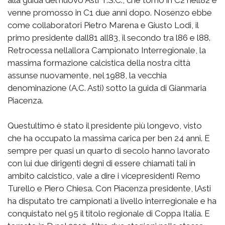
alla guida del nuovo Asti T.S.C., che tornò in C2 nell82 e
venne promosso in C1 due anni dopo. Nosenzo ebbe
come collaboratori Pietro Marena e Giusto Lodi, il
primo presidente dall81 all83, il secondo tra l86 e l88.
Retrocessa nellallora Campionato Interregionale, la
massima formazione calcistica della nostra città
assunse nuovamente, nel 1988, la vecchia
denominazione (A.C. Asti) sotto la guida di Gianmaria
Piacenza.
Questultimo è stato il presidente più longevo, visto
che ha occupato la massima carica per ben 24 anni. E
sempre per quasi un quarto di secolo hanno lavorato
con lui due dirigenti degni di essere chiamati tali in
ambito calcistico, vale a dire i vicepresidenti Remo
Turello e Piero Chiesa. Con Piacenza presidente, lAsti
ha disputato tre campionati a livello interregionale e ha
conquistato nel 95 il titolo regionale di Coppa Italia. E