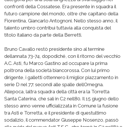
confronti della Cossatese. Era presente in squadra il
futuro campione del mondo, oltre che capitano della
Fiorentina, Giancarlo Antognoni. Nello stesso anno, il
talento umbro contribuì tuttavia alla conquista del
titolo italiano da parte della Berretti.
Bruno Cavallo restò presidente sino al termine
dellannata 73-74, dopodiché, con il ritorno del vecchio
A.C. Asti, fu Marco Gastino ad occupare la prima
poltrona della società biancorossa. Con lui primo
dirigente, i galletti ottennero il miglior piazzamento in
serie D nel 77: secondi alle spalle dellOmegna.
Allepoca, laltra squadra della città era la Torretta
Santa Caterina, che salì in C2 nell80. Il 15 giugno dello
stesso anno venne ufficializzata in Comune la fusione
tra Asti e Torretta, e il presidente di questultimo
sodalizio, il commendator Giuseppe Nosenzo, passò