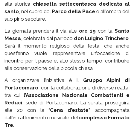
alla storica
chiesetta settecentesca dedicata al
santo
, nel cuore del
Parco della Pace
e all’ombra del
suo pino secolare.
La giornata prenderà il via alle
ore 19
con la
Santa
Messa
, celebrata dal parroco
don Luigino Trinchero
.
Sarà il momento religioso della festa, che anche
quest’anno vuole rappresentare un’occasione di
incontro per il paese e, allo stesso tempo, contribuire
alla conservazione della piccola chiesa.
A organizzare l’iniziativa è il
Gruppo Alpini di
Portacomaro
, con la collaborazione di diverse realtà,
tra cui
l’Associazione Nazionale Combattenti e
Reduci
, sede di Portacomaro. La serata proseguirà
alle 20 con la “
Cena d’estate
”, accompagnata
dall’intrattenimento musicale del
complesso Formato
Tre
.