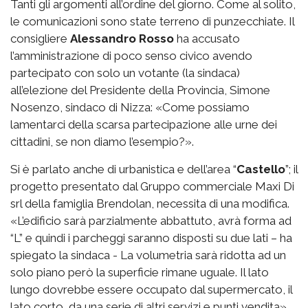
Tanti gli argomenti all’ordine del giorno. Come al solito,
le comunicazioni sono state terreno di punzecchiate. Il
consigliere
Alessandro Rosso
ha accusato
l’amministrazione di poco senso civico avendo
partecipato con solo un votante (la sindaca)
all’elezione del Presidente della Provincia, Simone
Nosenzo, sindaco di Nizza: «Come possiamo
lamentarci della scarsa partecipazione alle urne dei
cittadini, se non diamo l’esempio?».
Si è parlato anche di urbanistica e dell’area “
Castello
”; il
progetto presentato dal Gruppo commerciale Maxi Di
srl della famiglia Brendolan, necessita di una modifica.
«L’edificio sarà parzialmente abbattuto, avrà forma ad
“L” e quindi i parcheggi saranno disposti su due lati – ha
spiegato la sindaca - La volumetria sarà ridotta ad un
solo piano però la superficie rimane uguale. Il lato
lungo dovrebbe essere occupato dal supermercato, il
lato corto, da una serie di altri servizi e punti vendita».