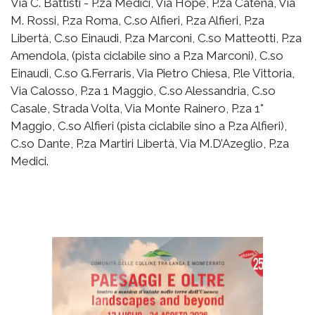
Via C. Battisti - P.za Medici, Via Hope, P.za Catena, Via
M. Rossi, P.za Roma, C.so Alfieri, P.za Alfieri, P.za
Libertà, C.so Einaudi, P.za Marconi, C.so Matteotti, P.za
Amendola, (pista ciclabile sino a P.za Marconi), C.so
Einaudi, C.so G.Ferraris, Via Pietro Chiesa, P.le Vittoria,
Via Calosso, P.za 1 Maggio, C.so Alessandria, C.so
Casale, Strada Volta, Via Monte Rainero, P.za 1°
Maggio, C.so Alfieri (pista ciclabile sino a P.za Alfieri),
C.so Dante, P.za Martiri Libertà, Via M.D’Azeglio, P.za
Medici.