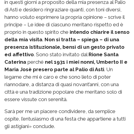
in questi giorni a proposito della mia presenza al Palio
di Asti e desidero ringraziare quanti, con toni diversi,
hanno voluto esprimere la propria opinione – scrive il
principe – Le idee di ciascuno meritano rispetto ed è
proprio in questo spirito che
intendo chiarire il senso
della mia visita
.
Non si tratta – spiega – di una
presenza istituzionale, bensì di un gesto privato
ed affettivo
. Sono stato invitato dal
Rione Santa
Caterina
perché
nel 1931 i miei nonni, Umberto II e
Maria Josè presero parte al Palio di Asti
. Un
legame che mi è caro e che sono lieto di poter
riannodare, a distanza di quasi novant’anni, con una
città e una tradizione popolare che meritano solo di
essere vissute con serenità.
Sarà per me un piacere condividere, da semplice
ospite, l’entusiasmo di una festa che appartiene a tutti
gli astigiani» conclude.