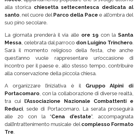
alla storica
chiesetta settecentesca dedicata al
santo
, nel cuore del
Parco della Pace
e all’ombra del
suo pino secolare.
La giornata prenderà il via alle
ore 19
con la
Santa
Messa
, celebrata dal parroco
don Luigino Trinchero
.
Sarà il momento religioso della festa, che anche
quest’anno vuole rappresentare un’occasione di
incontro per il paese e, allo stesso tempo, contribuire
alla conservazione della piccola chiesa.
A organizzare l’iniziativa è il
Gruppo Alpini di
Portacomaro
, con la collaborazione di diverse realtà,
tra cui
l’Associazione Nazionale Combattenti e
Reduci
, sede di Portacomaro. La serata proseguirà
alle 20 con la “
Cena d’estate
”, accompagnata
dall’intrattenimento musicale del
complesso Formato
Tre
.