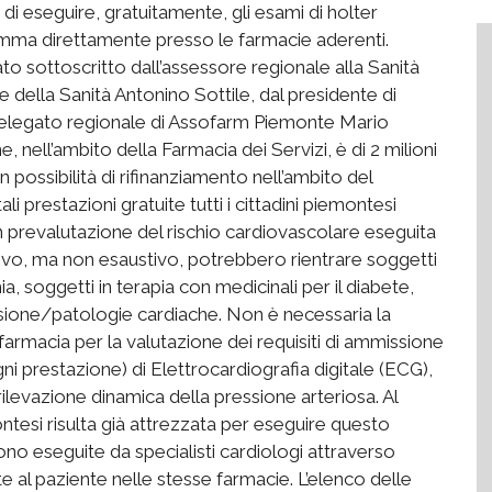
o di eseguire, gratuitamente, gli esami di holter
amma direttamente presso le farmacie aderenti.
to sottoscritto dall’assessore regionale alla Sanità
e della Sanità Antonino Sottile, dal presidente di
legato regionale di Assofarm Piemonte Mario
 nell’ambito della Farmacia dei Servizi, è di 2 milioni
 possibilità di rifinanziamento nell’ambito del
i prestazioni gratuite tutti i cittadini piemontesi
on prevalutazione del rischio cardiovascolare eseguita
tivo, ma non esaustivo, potrebbero rientrare soggetti
a, soggetti in terapia con medicinali per il diabete,
ensione/patologie cardiache. Non è necessaria la
 farmacia per la valutazione dei requisiti di ammissione
gni prestazione) di Elettrocardiografia digitale (ECG),
ilevazione dinamica della pressione arteriosa. Al
tesi risulta già attrezzata per eseguire questo
ono eseguite da specialisti cardiologi attraverso
e al paziente nelle stesse farmacie. L’elenco delle