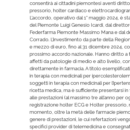
consentirà ai cittadini piemontesi aventi diritt
pressorio, holter cardiaco e elettrocardiogr
L’accordo, operativo dal 1° maggio 2024, è sta
del Piemonte Luigi Genesio Icardi, dal direttor
Federfarma Piemonte Massimo Mana e dal de
Corrado. L’investimento da parte della Regione,
e mezzo di euro, fino al 31 dicembre 2024, con
prossimo accordo nazionale. Hanno diritto a tal
affetti da patologie di medio e alto livello, c
direttamente in farmacia. A titolo esemplifica
in terapia con medicinali per ipercolesterolemi
soggetti in terapia con medicinali per l’ipert
ricetta medica, ma è sufficiente presentarsi in
alle prestazioni (al massimo tre all’anno per o
registrazione holter ECG e Holter pressorio, r
momento, oltre la metà delle farmacie piemon
genere di prestazioni, le cui refertazioni veng
specifici provider di telemedicina e consegnat