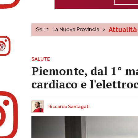
Attualità
Sei in:
La Nuova Provincia
>
SALUTE
Piemonte, dal 1° ma
cardiaco e l'elett
Riccardo Santagati