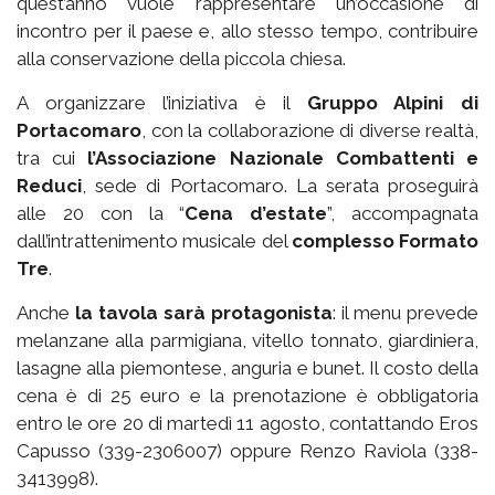
quest’anno vuole rappresentare un’occasione di
incontro per il paese e, allo stesso tempo, contribuire
alla conservazione della piccola chiesa.
A organizzare l’iniziativa è il
Gruppo Alpini di
Portacomaro
, con la collaborazione di diverse realtà,
tra cui
l’Associazione Nazionale Combattenti e
Reduci
, sede di Portacomaro. La serata proseguirà
alle 20 con la “
Cena d’estate
”, accompagnata
dall’intrattenimento musicale del
complesso Formato
Tre
.
Anche
la tavola sarà protagonista
: il menu prevede
melanzane alla parmigiana, vitello tonnato, giardiniera,
lasagne alla piemontese, anguria e bunet. Il costo della
cena è di 25 euro e la prenotazione è obbligatoria
entro le ore 20 di martedì 11 agosto, contattando Eros
Capusso (339-2306007) oppure Renzo Raviola (338-
3413998).