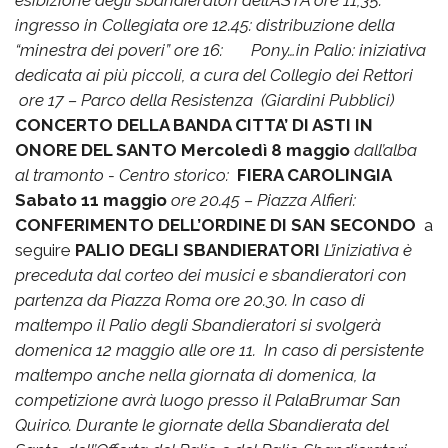
esibizione degli sbandieratori dell’ASTA
ore 11,35:
ingresso in Collegiata
o
re 12.45: distribuzione della
“minestra dei poveri”
ore 16: Pony…in Palio: iniziativa
dedicata ai più piccoli, a cura del Collegio dei Rettori
ore 17 – Parco della Resistenza (Giardini Pubblici)
CONCERTO DELLA BANDA CITTA’ DI ASTI IN
ONORE DEL SANTO
Mercoledì 8 maggio
dall’alba
al tramonto - Centro storico:
FIERA CAROLINGIA
S
abato 11 maggio
ore 20.45 – Piazza Alfieri:
CONFERIMENTO DELL’ORDINE DI SAN SECONDO
a
seguire
PALIO DEGLI SBANDIERATORI
L’iniziativa è
preceduta dal corteo dei musici e sbandieratori con
partenza da Piazza Roma ore 20.30.
In caso di
maltempo il Palio degli Sbandieratori si svolgerà
domenica 12 maggio alle ore 11.
In caso di persistente
maltempo anche nella giornata di domenica, la
competizione avrà luogo presso il PalaBrumar San
Quirico.
Durante le giornate della Sbandierata del