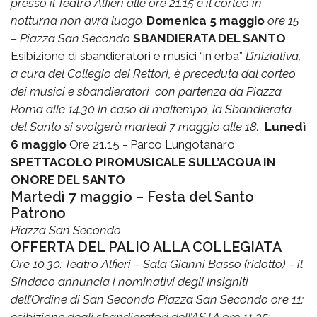
presso il Teatro Alfieri alle ore 21.15 e
il corteo in
notturna non avrà luogo
.
Domenica 5 maggio
ore 15
– Piazza San Secondo
SBANDIERATA DEL SANTO
Esibizione di sbandieratori e musici “in erba”
L’iniziativa,
a cura del Collegio dei Rettori, è preceduta dal corteo
dei musici e sbandieratori
con partenza da Piazza
Roma alle 14.30
In caso di maltempo, la Sbandierata
del Santo si svolgerà martedì 7 maggio alle 18
.
Lunedì
6 maggio
Ore 21.15 - Parco Lungotanaro
SPETTACOLO PIROMUSICALE SULL’ACQUA IN
ONORE DEL SANTO
Martedì 7 maggio – Festa del Santo
Patrono
Piazza San Secondo
OFFERTA DEL PALIO ALLA COLLEGIATA
Ore 10.30: Teatro Alfieri – Sala Gianni Basso (ridotto) – il
Sindaco annuncia i nominativi degli Insigniti
dell’Ordine di San Secondo
Piazza San Secondo
ore 11: