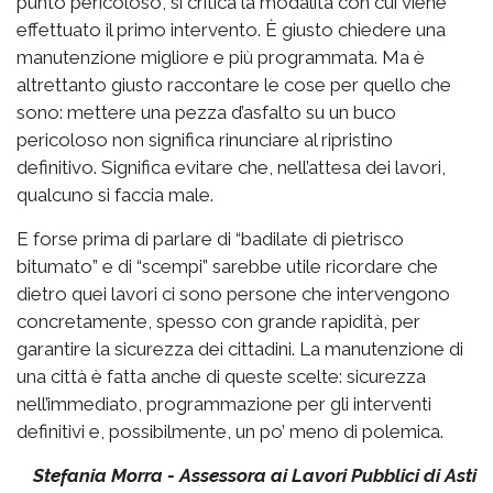
punto pericoloso, si critica la modalità con cui viene
effettuato il primo intervento. È giusto chiedere una
manutenzione migliore e più programmata. Ma è
altrettanto giusto raccontare le cose per quello che
sono: mettere una pezza d’asfalto su un buco
pericoloso non significa rinunciare al ripristino
definitivo. Significa evitare che, nell’attesa dei lavori,
qualcuno si faccia male.
E forse prima di parlare di “badilate di pietrisco
bitumato” e di “scempi” sarebbe utile ricordare che
dietro quei lavori ci sono persone che intervengono
concretamente, spesso con grande rapidità, per
garantire la sicurezza dei cittadini. La manutenzione di
una città è fatta anche di queste scelte: sicurezza
nell’immediato, programmazione per gli interventi
definitivi e, possibilmente, un po’ meno di polemica.
Stefania Morra - Assessora ai Lavori Pubblici di Asti