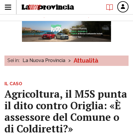
Attualità
Sei in:
La Nuova Provincia
>
IL CASO
Agricoltura, il M5S punta
il dito contro Origlia: «È
assessore del Comune o
di Coldiretti?»