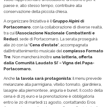
paese e, allo stesso tempo, contribuire alla
conservazione della piccola chiesa.
A organizzare l’iniziativa è il
Gruppo Alpini di
Portacomaro
, con la collaborazione di diverse realtà,
tra cui
l’Associazione Nazionale Combattenti e
Reduci
, sede di Portacomaro. La serata proseguirà
alle 20 con la “
Cena d’estate
”, accompagnata
dall’intrattenimento musicale del
complesso Formato
Tre
. Non mancherà inoltre
una lotteria, offerta
dalla Comunità Laudato Si’ – Vigna del Papa-
Portacomaro.
Anche
la tavola sarà protagonista
: il menu prevede
melanzane alla parmigiana, vitello tonnato, giardiniera,
lasagne alla piemontese, anguria e bunet. Il costo della
cena è di 25 euro e la prenotazione è obbligatoria
entro le 20 di martedì 11 agosto, contattando Eros