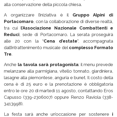
alla conservazione della piccola chiesa.
A organizzare l’iniziativa è il
Gruppo Alpini di
Portacomaro
, con la collaborazione di diverse realtà,
tra cui
l’Associazione Nazionale Combattenti e
Reduci
, sede di Portacomaro. La serata proseguirà
alle 20 con la “
Cena d’estate
”, accompagnata
dall’intrattenimento musicale del
complesso Formato
Tre
.
Anche
la tavola sarà protagonista
: il menu prevede
melanzane alla parmigiana, vitello tonnato, giardiniera,
lasagne alla piemontese, anguria e bunet. Il costo della
cena è di 25 euro e la prenotazione è obbligatoria
entro le ore 20 di martedì 11 agosto, contattando Eros
Capusso (339-2306007) oppure Renzo Raviola (338-
3413998).
La festa sarà anche un’occasione per sostenere
i