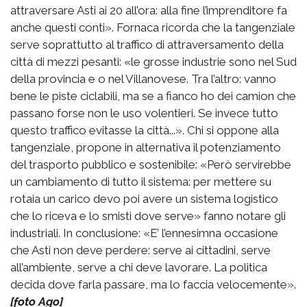
attraversare Asti ai 20 all’ora: alla fine l’imprenditore fa
anche questi conti». Fornaca ricorda che la tangenziale
serve soprattutto al traffico di attraversamento della
città di mezzi pesanti: «le grosse industrie sono nel Sud
della provincia e o nel Villanovese. Tra l’altro: vanno
bene le piste ciclabili, ma se a fianco ho dei camion che
passano forse non le uso volentieri. Se invece tutto
questo traffico evitasse la città...». Chi si oppone alla
tangenziale, propone in alternativa il potenziamento
del trasporto pubblico e sostenibile: «Però servirebbe
un cambiamento di tutto il sistema: per mettere su
rotaia un carico devo poi avere un sistema logistico
che lo riceva e lo smisti dove serve» fanno notare gli
industriali. In conclusione: «E’ l’ennesimna occasione
che Asti non deve perdere: serve ai cittadini, serve
all’ambiente, serve a chi deve lavorare. La politica
decida dove farla passare, ma lo faccia velocemente».
[foto Ago]