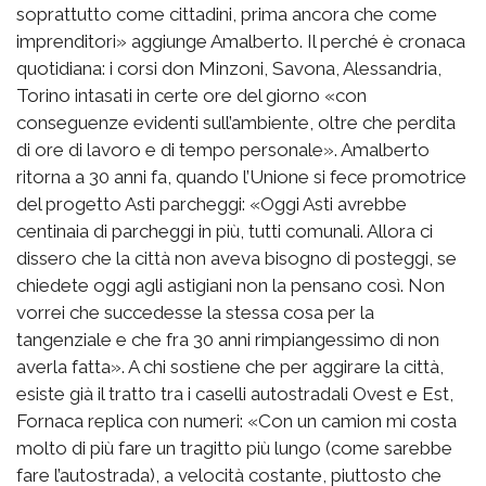
soprattutto come cittadini, prima ancora che come
imprenditori» aggiunge Amalberto. Il perché è cronaca
quotidiana: i corsi don Minzoni, Savona, Alessandria,
Torino intasati in certe ore del giorno «con
conseguenze evidenti sull’ambiente, oltre che perdita
di ore di lavoro e di tempo personale». Amalberto
ritorna a 30 anni fa, quando l’Unione si fece promotrice
del progetto Asti parcheggi: «Oggi Asti avrebbe
centinaia di parcheggi in più, tutti comunali. Allora ci
dissero che la città non aveva bisogno di posteggi, se
chiedete oggi agli astigiani non la pensano così. Non
vorrei che succedesse la stessa cosa per la
tangenziale e che fra 30 anni rimpiangessimo di non
averla fatta». A chi sostiene che per aggirare la città,
esiste già il tratto tra i caselli autostradali Ovest e Est,
Fornaca replica con numeri: «Con un camion mi costa
molto di più fare un tragitto più lungo (come sarebbe
fare l’autostrada), a velocità costante, piuttosto che