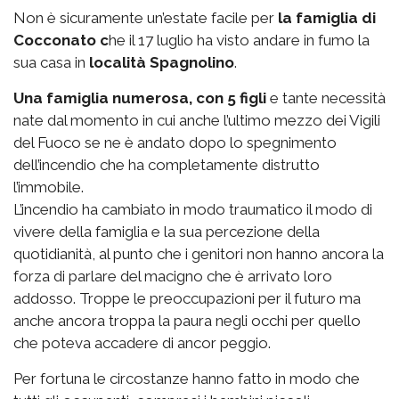
Non è sicuramente un’estate facile per
la famiglia di
Cocconato c
he il 17 luglio ha visto andare in fumo la
sua casa in
località Spagnolino
.
Una famiglia numerosa, con 5 figli
e tante necessità
nate dal momento in cui anche l’ultimo mezzo dei Vigili
del Fuoco se ne è andato dopo lo spegnimento
dell’incendio che ha completamente distrutto
l’immobile.
L’incendio ha cambiato in modo traumatico il modo di
vivere della famiglia e la sua percezione della
quotidianità, al punto che i genitori non hanno ancora la
forza di parlare del macigno che è arrivato loro
addosso. Troppe le preoccupazioni per il futuro ma
anche ancora troppa la paura negli occhi per quello
che poteva accadere di ancor peggio.
Per fortuna le circostanze hanno fatto in modo che